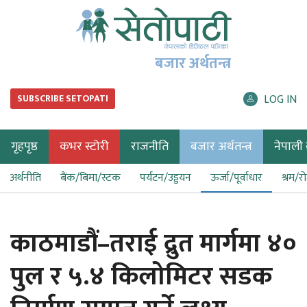
बजार अर्थतन्त्र
LOG IN
SUBSCRIBE SETOPATI
गृहपृष्ठ
कभर स्टोरी
राजनीति
बजार अर्थतन्त्र
नेपाली ब
अर्थनीति
बैंक/बिमा/स्टक
पर्यटन/उड्डयन
ऊर्जा/पूर्वाधार
श्रम/र
काठमाडौं–तराई द्रुत मार्गमा ४०
पुल र ५.४ किलोमिटर सडक