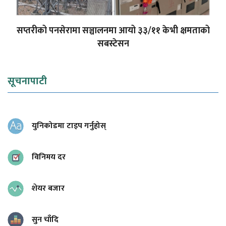
सप्तरीको पनसेरामा सञ्चालनमा आयो ३३/११ केभी क्षमताको
सबस्टेसन
सूचनापाटी
युनिकोडमा टाइप गर्नुहोस्
विनिमय दर
शेयर बजार
सुन चाँदि