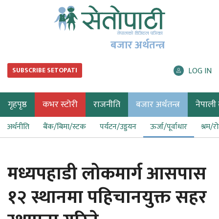
बजार अर्थतन्त्र
LOG IN
SUBSCRIBE SETOPATI
गृहपृष्ठ
कभर स्टोरी
राजनीति
बजार अर्थतन्त्र
नेपाली ब
अर्थनीति
बैंक/बिमा/स्टक
पर्यटन/उड्डयन
ऊर्जा/पूर्वाधार
श्रम/र
मध्यपहाडी लोकमार्ग आसपास
१२ स्थानमा पहिचानयुक्त सहर