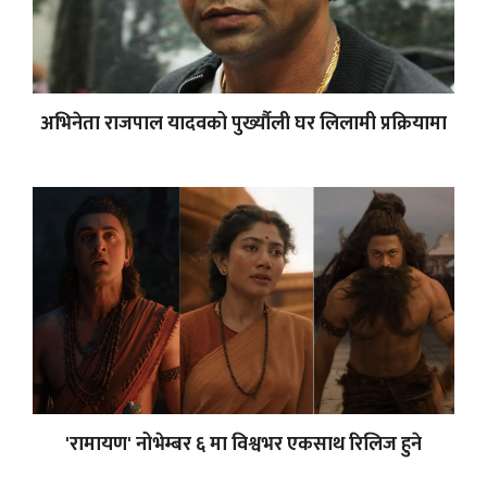
अभिनेता राजपाल यादवको पुर्ख्यौली घर लिलामी प्रक्रियामा
'रामायण' नोभेम्बर ६ मा विश्वभर एकसाथ रिलिज हुने