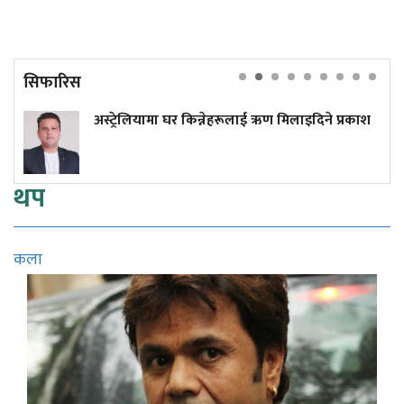
सिफारिस
यामा घर किन्नेहरूलाई ऋण मिलाइदिने प्रकाश
प्रधानमन्त्री ब
थप
कला