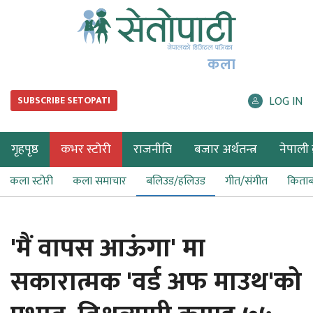
कला
LOG IN
SUBSCRIBE SETOPATI
गृहपृष्ठ
कभर स्टोरी
राजनीति
बजार अर्थतन्त्र
नेपाली ब
कला स्टोरी
कला समाचार
बलिउड/हलिउड
गीत/संगीत
किता
'मैं वापस आऊंगा' मा
सकारात्मक 'वर्ड अफ माउथ'को