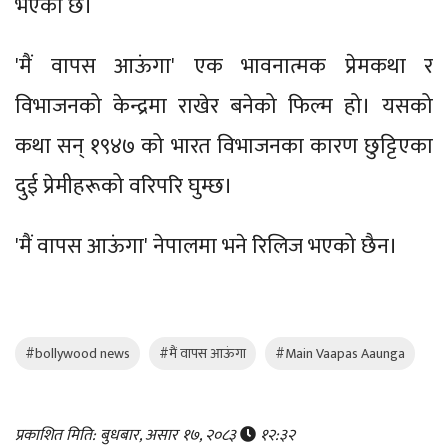
भएको छ।
'मैं वापस आऊंगा' एक भावनात्मक प्रेमकथा र
विभाजनको केन्द्रमा राखेर बनेको फिल्म हो। यसको
कथा सन् १९४७ को भारत विभाजनका कारण छुट्टिएका
दुई प्रेमीहरूको वरिपरि घुम्छ।
'मैं वापस आऊंगा' नेपालमा भने रिलिज भएको छैन।
#bollywood news
#मैं वापस आऊंगा
#Main Vaapas Aaunga
प्रकाशित मिति: बुधबार, असार १७, २०८३
१२:३२