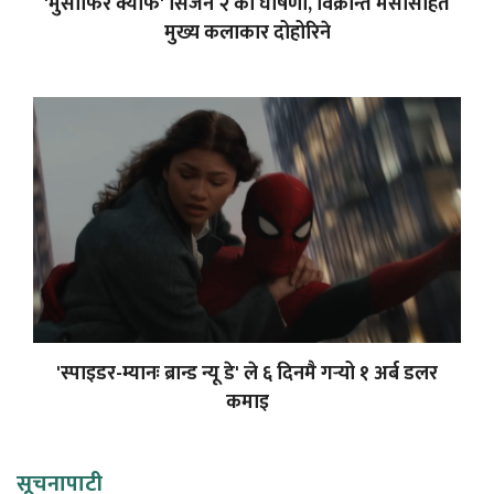
'मुसाफिर क्याफे' सिजन २ को घोषणा, विक्रान्त मेसीसहित
मुख्य कलाकार दोहोरिने
'स्पाइडर-म्यानः ब्रान्ड न्यू डे' ले ६ दिनमै गर्‍यो १ अर्ब डलर
कमाइ
सूचनापाटी