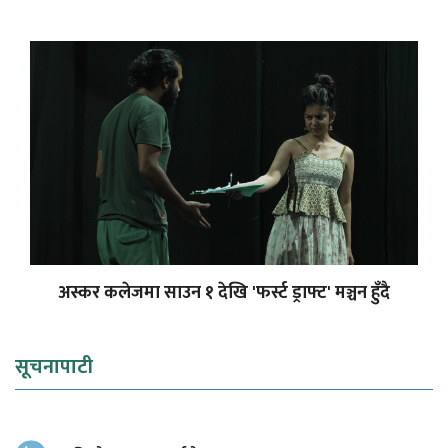
अस्कर कलेजमा साउन १ देखि 'फर्स्ट ड्राफ्ट' मञ्चन हुँदै
सूचनापाटी