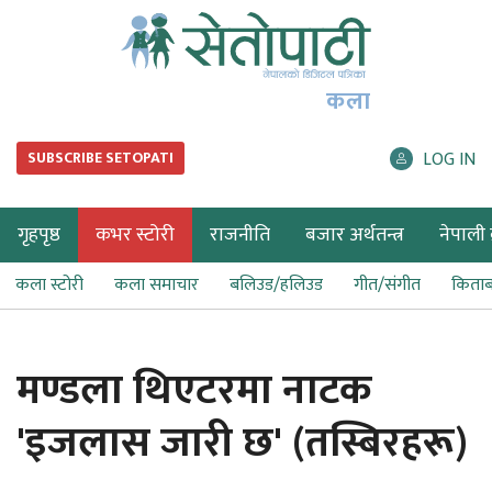
कला
LOG IN
SUBSCRIBE SETOPATI
गृहपृष्ठ
कभर स्टोरी
राजनीति
बजार अर्थतन्त्र
नेपाली ब
कला स्टोरी
कला समाचार
बलिउड/हलिउड
गीत/संगीत
किता
मण्डला थिएटरमा नाटक
'इजलास जारी छ' (तस्बिरहरू)