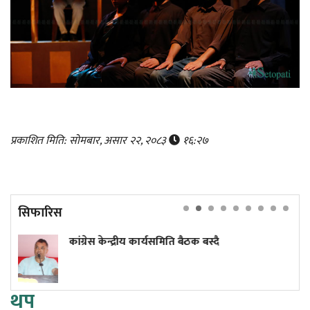
प्रकाशित मिति: सोमबार, असार २२, २०८३
१६:२७
सिफारिस
 बस्दै
एआईको जुवामा हारिरहेको संसार, ब
थप