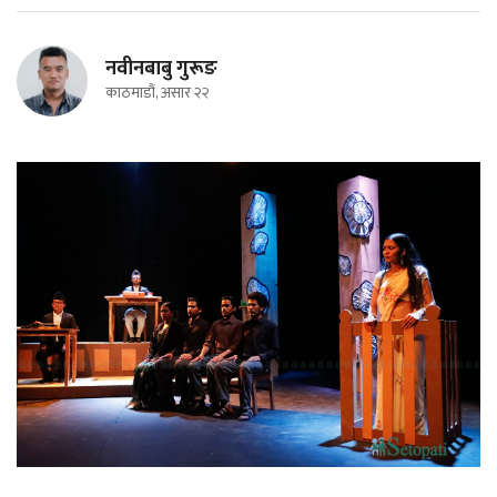
नवीनबाबु गुरूङ
काठमाडौं, असार २२