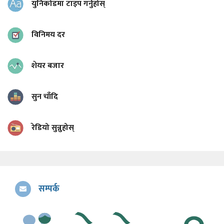
युनिकोडमा टाइप गर्नुहोस्
विनिमय दर
शेयर बजार
सुन चाँदि
रेडियो सुन्नुहोस्
सम्पर्क