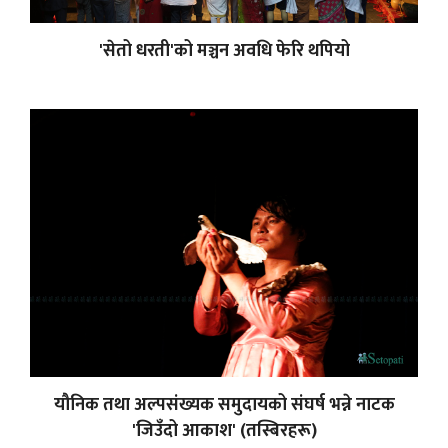
'सेतो धरती'को मञ्चन अवधि फेरि थपियो
यौनिक तथा अल्पसंख्यक समुदायको संघर्ष भन्ने नाटक
'जिउँदो आकाश' (तस्बिरहरू)