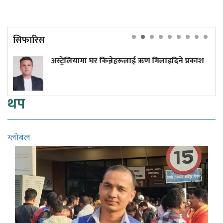
सिफारिस
ेलियामा घर किन्नेहरूलाई ऋण मिलाइदिने प्रकाश
प्रधानमन्त्
थप
ग्लोबल