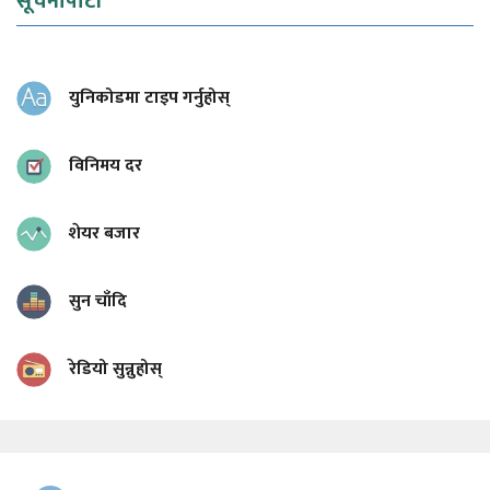
सूचनापाटी
युनिकोडमा टाइप गर्नुहोस्
विनिमय दर
शेयर बजार
सुन चाँदि
रेडियो सुन्नुहोस्