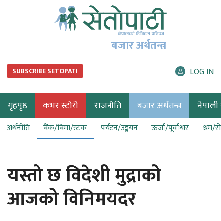
बजार अर्थतन्त्र
LOG IN
SUBSCRIBE SETOPATI
गृहपृष्ठ
कभर स्टोरी
राजनीति
बजार अर्थतन्त्र
नेपाली ब
अर्थनीति
बैंक/बिमा/स्टक
पर्यटन/उड्डयन
ऊर्जा/पूर्वाधार
श्रम/र
यस्तो छ विदेशी मुद्राको
आजको विनिमयदर