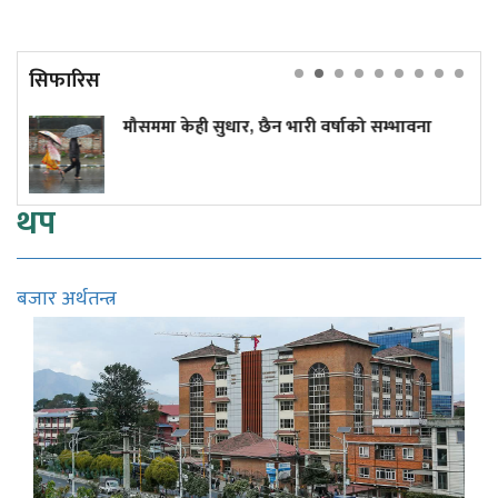
सिफारिस
ौसममा केही सुधार, छैन भारी वर्षाको सम्भावना
दुर्घ
कमाइ
थप
बजार अर्थतन्त्र