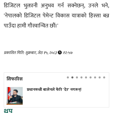
डिजिटल भुक्तानी अनुभव गर्न सक्नेछन्, उनले भने,
'नेपालको डिजिटल पेमेन्ट विकास यात्राको हिस्सा बन्न
पाउँदा हामी गौरवान्वित छौं।'
प्रकाशित मिति: शुक्रबार, जेठ १५, २०८३
१२:५७
सिफारिस
न्त्री बालेनले फेरि 'देर' नगरून्!
कांग्रेस 
सुनुवाइक
थप