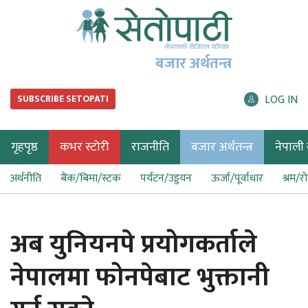
बजार अर्थतन्त्र
LOG IN
SUBSCRIBE SETOPATI
गृहपृष्ठ
कभर स्टोरी
राजनीति
बजार अर्थतन्त्र
नेपाली ब
अर्थनीति
बैंक/बिमा/स्टक
पर्यटन/उड्डयन
ऊर्जा/पूर्वाधार
श्रम/र
अब युनियनपे प्रयोगकर्ताले
नेपालमा फोनपेबाट भुक्तानी