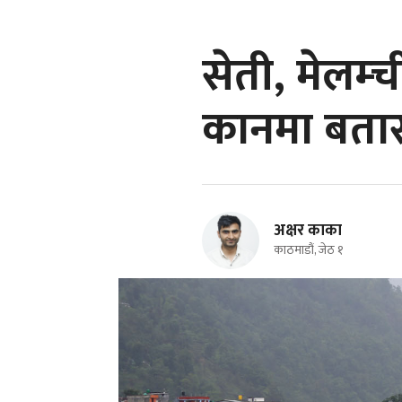
सेती, मेलम्
कानमा बतास
अक्षर काका
काठमाडौं, जेठ १