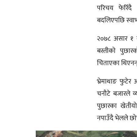
परिचय फेरिँदै
बदलिएपछि स्वाभ
२०७८ असार १ गत
बस्तीको पुछार
चिताएका थिएनन
भ्रेमाथाङ फुटेर
चनौटे बजारले व्
पुछारका खेती
नपाउँदै भेलले छोप