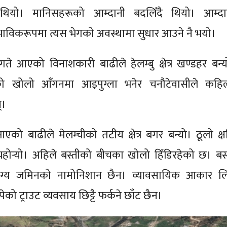
 थियो। मानिसहरूको आम्दानी बदलिँदै थियो। आम्दा
ाविकरूपमा त्यस भेगको अवस्थामा सुधार आउने नै भयो।
े आएको विनाशकारी बाढीले हेलम्बु क्षेत्र खण्डहर बन्य
को खोलो आँगनमा आइपुग्ला भनेर चनौटेवासीले कहिल्
्।
 आएको बाढीले मेलम्चीको तटीय क्षेत्र बगर बन्यो। ठूलो क्ष
यहोर्‍यो। अहिले बस्तीको बीचका खोलो हिँडिरहेको छ। बस्
योग्य जमिनको नामोनिशान छैन। व्यावसायिक आकार ल
ेको ट्राउट व्यवसाय छिट्टै फर्कने छाँट छैन।