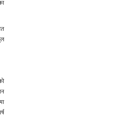
का
ेत
ुल
को
ान
मा
्ष