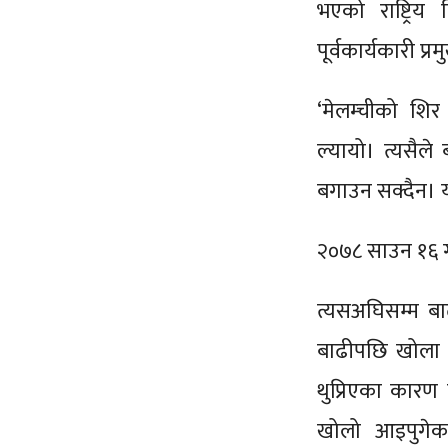
भएको राष्ट्रि
पूर्वकार्यकारी प
‘मेलम्चीको शिर
ल्यायो। त्यसैले
बगाउन सक्दैन। यस
२०७८ साउन १६ ग
त्यसअघिसम्म बा
बाढीपछि खोला ब
थुप्रिएका कारण
खोलो आइपुगेकाल