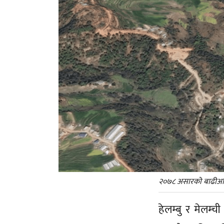
२०७८ असारको बाढीअघि र
हेलम्बु र मेलम्च