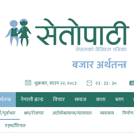
बजार अर्थतन्त्र
शुक्रबार, साउन २२, २०८३
२३ : ३३ : ३१
थतन्त्र
नेपाली ब्रान्ड
विचार
समाज
कला
ब्लग
ा/पूर्वाधार
श्रम/रोजगार
अटोमोबायल्स/यातायात
व्यवसाय
निर्मा
एड्भर्टोरियल