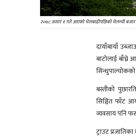
२०७८ असार १ गते आएको भेलबाढीपछिको मेलम्ची बजार।
दायाँबायाँ उब्ज
बाटोलाई बाँच्ने 
सिन्धुपाल्चोकको 
बस्तीको पुछारति
सिञ्चित फाँट आय
व्यवसाय पनि फस्
ट्राउट प्रजातिका 