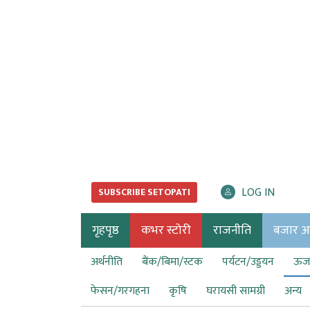
LOG IN
SUBSCRIBE SETOPATI
गृहपृष्ठ
कभर स्टोरी
राजनीति
बजार अर्
अर्थनीति
बैंक/बिमा/स्टक
पर्यटन/उड्डयन
ऊर्ज
फेसन/गरगहना
कृषि
घरायसी सामग्री
अन्य