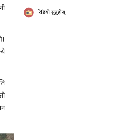
नी
रेडियो सुन्नुहोस्
ो।
यै
ति
ती
िन