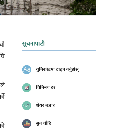
सूचनापाटी
ची
घि
युनिकोडमा टाइप गर्नुहोस्
ले
विनिमय दर
को
शेयर बजार
सुन चाँदि
मको