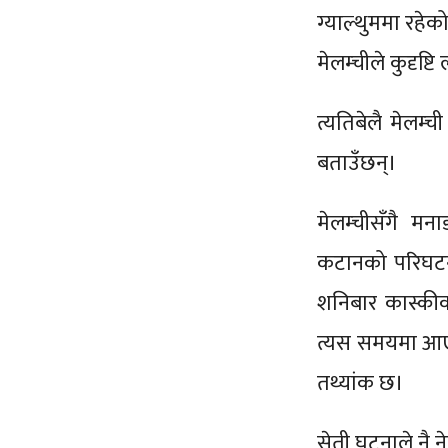
ग्याल्थुममा रहे
मेलम्चीले कुदृष्ट
त्यतिबेलै मेलम्
बताउँछन्।
मेलम्चीसँगै म
कटानको परिघटना
शनिबार कास्कीको
त्यस समयमा आएक
तथ्यांक छ।
सेती घटनाले नै न