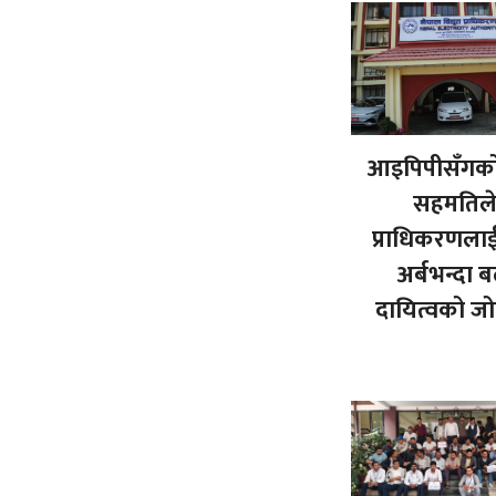
आइपिपीसँगको
सहमतिल
प्राधिकरणला
अर्बभन्दा ब
दायित्वको ज