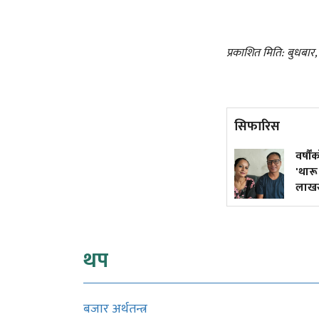
प्रकाशित मिति: बुधबा
सिफारिस
अमेरिकी खुफिया रिपोर्ट– रूसले
वर्षौ
केही वर्षभित्र नेटो राष्ट्रमाथि
'थार
आक्रमण गर्न सक्छ
लाखस
थप
बजार अर्थतन्त्र