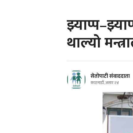
झ्याप्प–झ्य
थाल्यो मन्त्
सेतोपाटी संवाददाता
काठमाडौं, असार २४