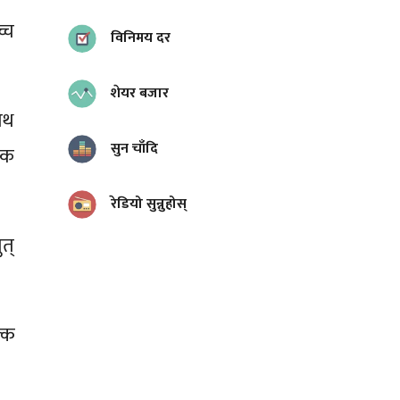
च्च
विनिमय दर
शेयर बजार
ाथ
सुन चाँदि
यक
रेडियो सुन्नुहोस्
त्
्क