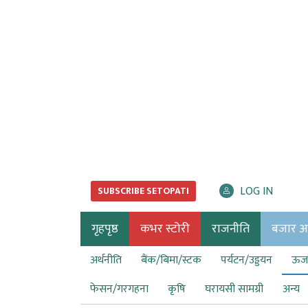
LOG IN
SUBSCRIBE SETOPATI
गृहपृष्ठ
कभर स्टोरी
राजनीति
बजार अर्
अर्थनीति
बैंक/बिमा/स्टक
पर्यटन/उड्डयन
ऊर्ज
फेसन/गरगहना
कृषि
घरायसी सामग्री
अन्य