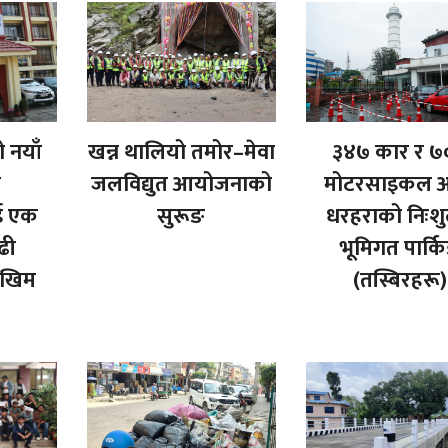
 नयाँ
खन्न थालियो तमोर–मेवा
३४७ कार र ७
े
जलविद्युत आयोजनाको
मोटरसाइकल अट
ई एक
सुरूङ
धरहराको निःशु
ढी
भूमिगत पार्क
ोखिम
(तस्बिरहरू)