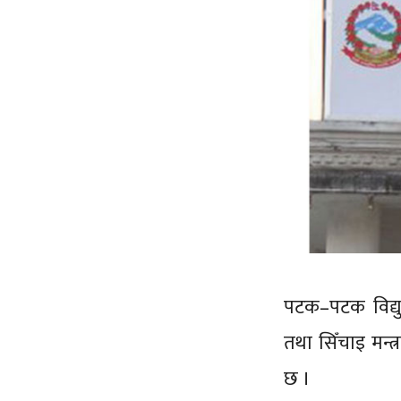
पटक–पटक विद्युत
तथा सिँचाइ मन्
छ ।