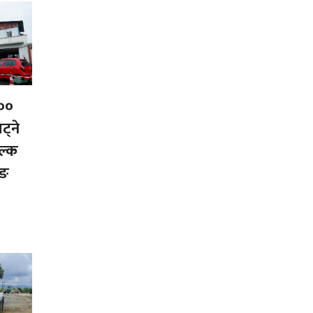
००
्ने
ल्क
िङ