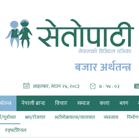
बजार अर्थतन्त्र
आइतबार, साउन २४, २०८३
७ : ५४ : ०४
थतन्त्र
नेपाली ब्रान्ड
विचार
समाज
कला
ब्लग
ा/पूर्वाधार
श्रम/रोजगार
अटोमोबायल्स/यातायात
व्यवसाय
निर्मा
एड्भर्टोरियल