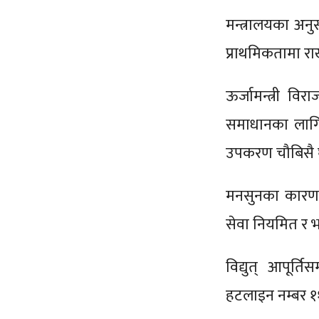
मन्त्रालयका अनुस
प्राथमिकतामा र
ऊर्जामन्त्री वि
समाधानका लागि 
उपकरण चौबिसै घ
मनसुनका कारण उत
सेवा नियमित र भ
विद्युत् आपूर्त
हटलाइन नम्बर ११