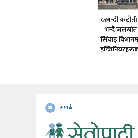
दरबन्दी कटौती
भन्दै जलस्रो
सिँचाइ विभाग
इन्जिनियरहरूको
सम्पर्क