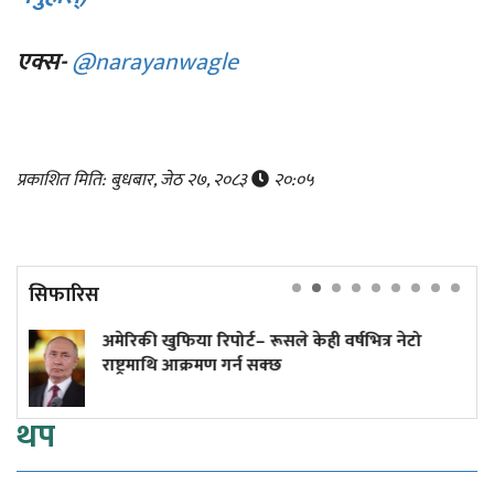
एक्स-
@narayanwagle
प्रकाशित मिति: बुधबार, जेठ २७, २०८३
२०:०५
सिफारिस
ुफिया रिपोर्ट– रूसले केही वर्षभित्र नेटो
अनलाइन होइन
थि आक्रमण गर्न सक्छ
थप