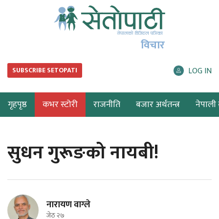
विचार
LOG IN
SUBSCRIBE SETOPATI
गृहपृष्ठ
कभर स्टोरी
राजनीति
बजार अर्थतन्त्र
नेपाली ब
सुधन गुरूङको नायबी!
नारायण वाग्ले
जेठ २७