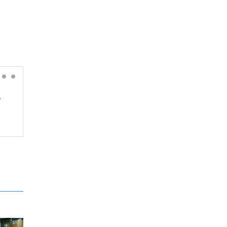
क
हतियार भण्डार रित्तिन थालेपछि
रक्षामन्त्री हेगसेथसँग रिसाए ट्रम्प,
मागे जबाफ