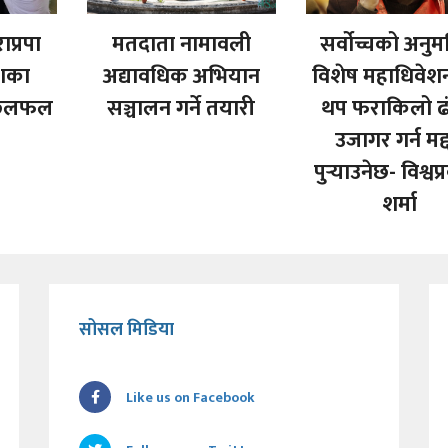
ाप्रपा
मतदाता नामावली
सर्वोच्चको अनुम
ेशका
अद्यावधिक अभियान
विशेष महाधिवे
 छलफल
सञ्चालन गर्ने तयारी
थप फराकिलो ढ
उजागर गर्न मद
पुर्‍याउनेछ- विश्व
शर्मा
सोसल मिडिया
Like us on Facebook