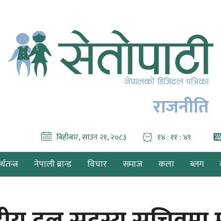
राजनीति
बिहीबार, साउन २१, २०८३
१४ : ११ : ५१
थतन्त्र
नेपाली ब्रान्ड
विचार
समाज
कला
ब्लग