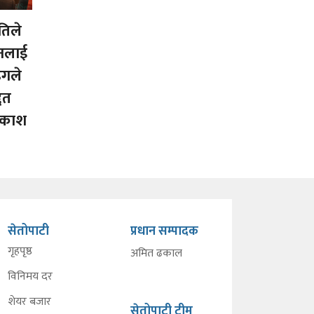
तिले
शनलाई
ंगले
्दत
प्रकाश
सेतोपाटी
प्रधान सम्पादक
गृहपृष्ठ
अमित ढकाल
विनिमय दर
शेयर बजार
सेतोपाटी टीम