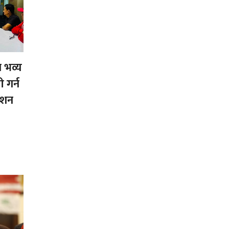
न भव्य
 गर्न
देशन