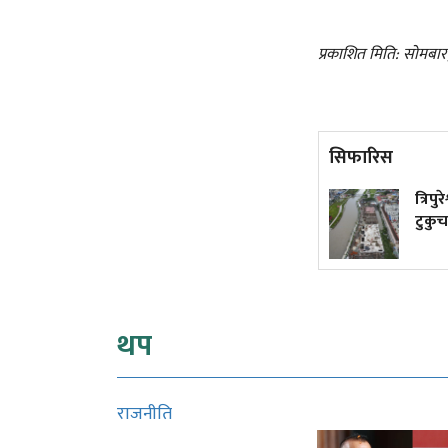
प्रकाशित मिति: सोमबार
सिफारिस
किन एउटा सहर जल्छ, अर्को
त्रिपु
जोगिन्छ?
टुकुचा
थप
राजनीति