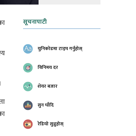
सूचनापाटी
का
युनिकोडमा टाइप गर्नुहोस्
्य
विनिमय दर
।
शेयर बजार
ता
सुन चाँदि
का
रेडियो सुन्नुहोस्