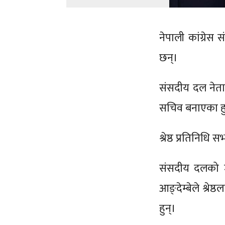
नेपाली कांग्रे
छन्।
संसदीय दल नेता 
सचिव बनाएका हु
श्रेष्ठ प्रतिनिध
संसदीय दलको ज
आङ्देम्बेले श्र
हुन्।