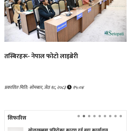
तस्बिरहरू- नेपाल फोटो लाइब्रेरी
प्रकाशित मिति: सोमबार, जेठ १८, २०८३
१५:०४
सिफारिस
डा कार्यालय
बच्चा हेर्न जर्मनी गएकी सीमाको यसर