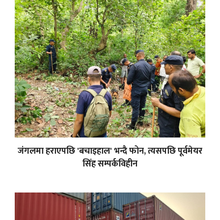
जंगलमा हराएपछि 'बचाइहाल' भन्दै फोन, त्यसपछि पूर्वमेयर
सिंह सम्पर्कविहीन