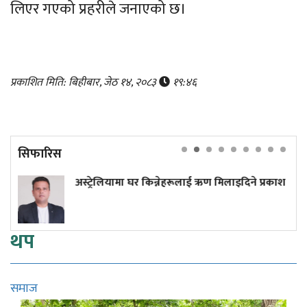
लिएर गएको प्रहरीले जनाएको छ।
प्रकाशित मिति: बिहीबार, जेठ १४, २०८३
१९:४६
सिफारिस
्रेलियामा घर किन्नेहरूलाई ऋण मिलाइदिने प्रकाश
प्रधानमन
थप
समाज