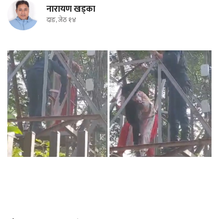
नारायण खड्का
दाङ, जेठ १४