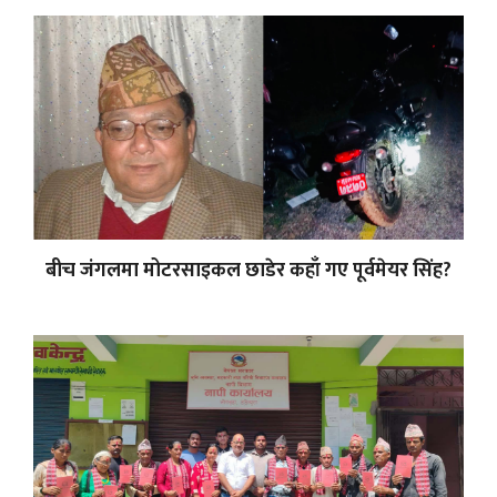
बीच जंगलमा मोटरसाइकल छाडेर कहाँ गए पूर्वमेयर सिंह?