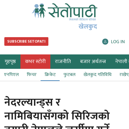
खेलकुद
LOG IN
SUBSCRIBE SETOPATI
गृहपृष्ठ
कभर स्टोरी
राजनीति
बजार अर्थतन्त्र
नेपाली ब
एनपिएल
फिचर
क्रिकेट
फुटबल
खेलकुद गतिविधि
राखे
नेदरल्यान्ड्स र
नामिबियासँगको सिरिजको