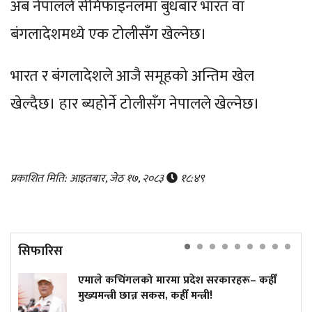
अब नेपालले सेमिफाइनलमा बुधबार भारत वा
बंगलादेशमध्ये एक टोलीसँग खेल्नेछ।
भारत र बंगलादेशले आजै समूहको अन्तिम खेल
खेल्दैछ। हार ब्यहोर्ने टोलीसँग नेपालले खेल्नेछ।
प्रकाशित मिति: आइतबार, जेठ १७, २०८३
१८:४९
सिफारिस
एमाले कचिंगलको मारमा प्रदेश सरकारहरू– कहीँ
मुख्यमन्त्री छान्न सकस, कहीँ मन्त्री!