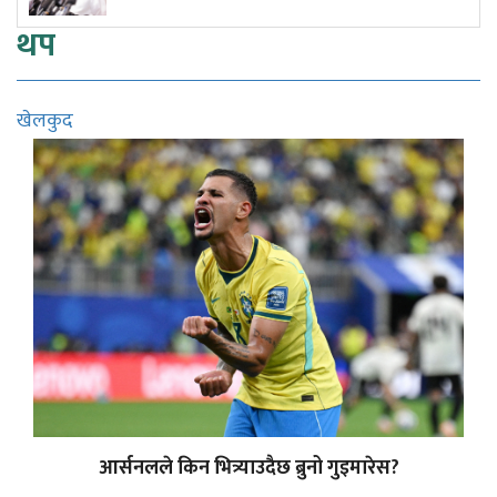
थप
खेलकुद
आर्सनलले किन भित्र्याउदैछ ब्रुनो गुइमारेस?