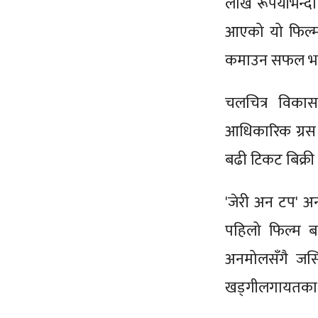
लाख रूपैयाँभन्
आएको यो फिल्म
कमाउन सफल भ
चलचित्र विकास
आधिकारिक ग्रस
बढी टिकट बिक्र
'जेरी अन टप' अ
पहिलो फिल्म ब
अनमोलसँगै जसित
खड्गीलगायतका