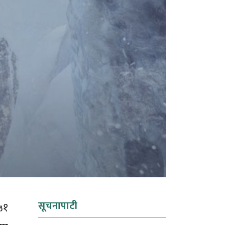
सूचनापाटी
५१