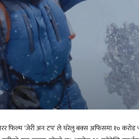
ारर फिल्म 'जेरी अन टप' ले घरेलु बक्स अफिसमा १० करोड 