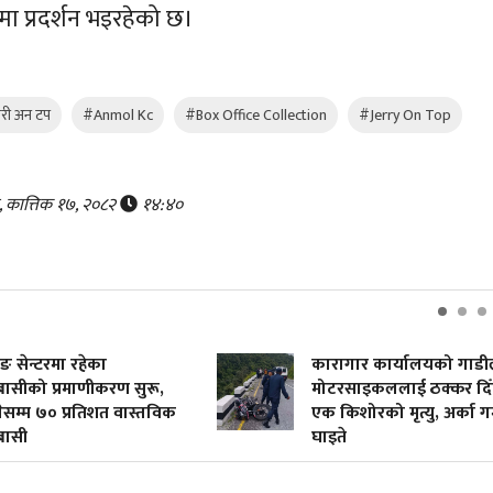
ामा प्रदर्शन भइरहेको छ।
री अन टप
#Anmol Kc
#Box Office Collection
#Jerry On Top
, कात्तिक १७, २०८२
१४:४०
िङ सेन्टरमा रहेका
कारागार कार्यालयको गाडी
्बासीको प्रमाणीकरण सुरू,
मोटरसाइकललाई ठक्कर दिँ
ेसम्म ७० प्रतिशत वास्तविक
एक किशोरको मृत्यु, अर्का ग
्बासी
घाइते