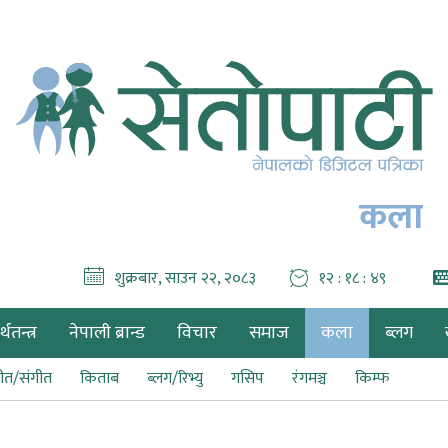
कला
शुक्रबार, साउन २२, २०८३
१२ : १८ : ५०
थतन्त्र
नेपाली ब्रान्ड
विचार
समाज
कला
ब्लग
ीत/संगीत
किताब
ब्लग/रिभ्यु
गसिप
रंगमञ्च
किम्फ