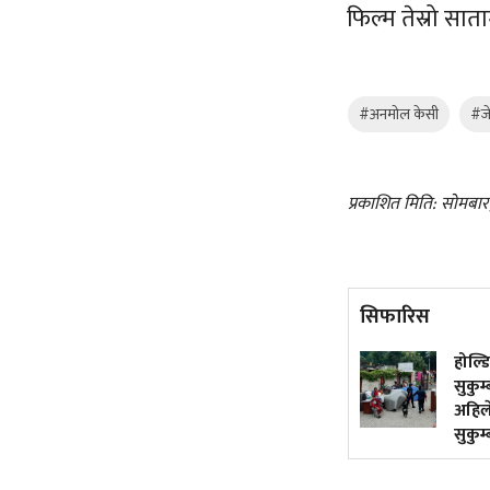
फिल्म तेस्रो सात
#अनमोल केसी
#जे
प्रकाशित मिति: सोमबार
सिफारिस
त्रिपुरेश्वरमा तीव्र गतिमा बनिरहेको
होल्ड
टुकुचा प्रशोधन केन्द्र (तस्बिरहरू)
सुकुम
अहिल
सुकुम