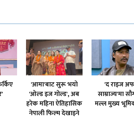
र्किए
'आमा'बाट सुरू भयो
'द राइज अ
र'
'ओल्ड इज गोल्ड', अब
साम्राज्य'मा स
हरेक महिना ऐतिहासिक
मल्ल मुख्य भूमि
नेपाली फिल्म देखाइने