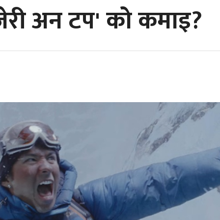
'जेरी अन टप' को कमाइ?