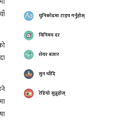
मा
ाँ
युनिकोडमा टाइप गर्नुहोस्
विनिमय दर
को
शेयर बजार
दा
सुन चाँदि
ने
रेडियो सुन्नुहोस्
मा
षा