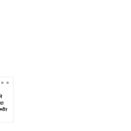
ले
दुर्घटनाले डुबेको व्यवसाय, ब्युँताए
दा
कोरियाको कमाइले
म्भीर