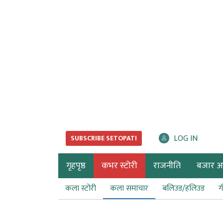
LOG IN
SUBSCRIBE SETOPATI
गृहपृष्ठ
कभर स्टोरी
राजनीति
बजार अर्
कला स्टोरी
कला समाचार
बलिउड/हलिउड
ग