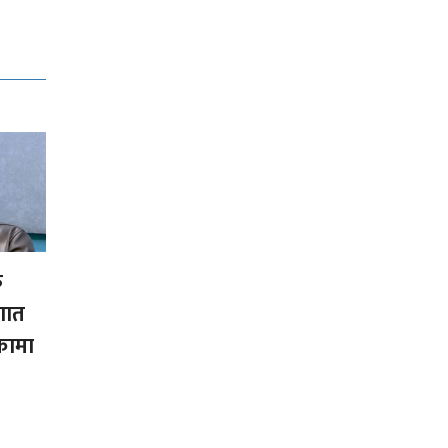
फ
ौगात
कामा