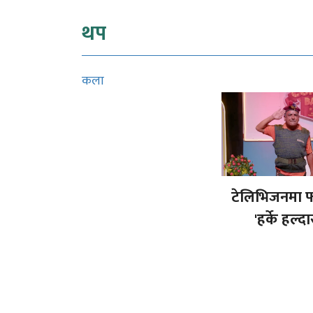
थप
कला
टेलिभिजनमा फ
'हर्के हल्दा