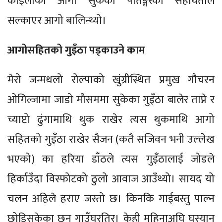
कोइलाको आगो सुकेको पतिङ्गरको सहायताले
सल्काएर आगो बालिन्थ्यो।
आगोसहितको गुइँठा पड्काउने काम
मेरो जन्मथलो रोल्पाको खुंग्रीस्थित प्रमुख गौचरन
ओगिल्जामा जाडो मौसममा सुकेका गुइँठा बालेर ताप्ने र
च्याप्टो ढुंगामाथि थुक राखेर त्यस थुकमाथि आगो
सहितको गुइँठा राखेर सैजन (कतै सजिवन भनी उल्लेख
भएको) का हरिया डाँठले त्यस गुइँठालाई जोडले
हिर्काउँदा विस्फोटको ठुलो आवाज आउँथ्यो। सायद यो
चलन अहिले हराए जस्तो छ। किनकि गाईबस्तु पाल्न
छोडिसकेका छन् गाउँघरतिर। केही महिनाअघि घुस्यान