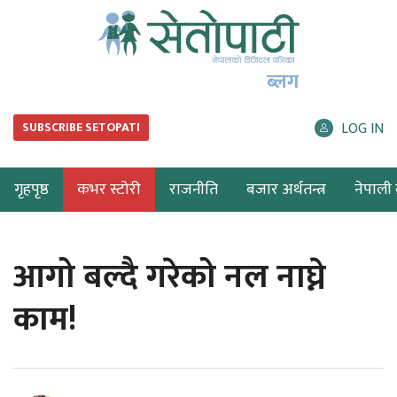
ब्लग
LOG IN
SUBSCRIBE SETOPATI
गृहपृष्ठ
कभर स्टोरी
राजनीति
बजार अर्थतन्त्र
नेपाली ब
आगो बल्दै गरेको नल नाघ्ने
काम!