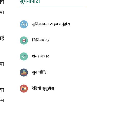
सूचनापाटी
को
मा
युनिकोडमा टाइप गर्नुहोस्
ाई
विनिमय दर
शेयर बजार
मा
सुन चाँदि
रेडियो सुन्नुहोस्
िया
कम