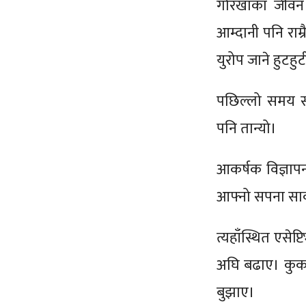
गोरखाका जीवन 
आम्दानी पनि राम्
युरोप जाने हुटहु
पछिल्लो समय स
पनि तान्यो।
आकर्षक विज्ञाप
आफ्नो सपना साक
त्यहाँस्थित एसेप
अघि बढाए। कुक भ
बुझाए।