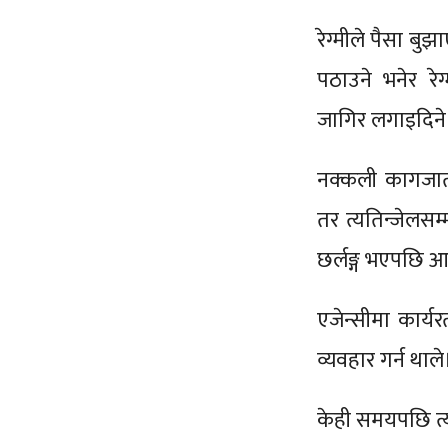
रेग्मीले पैसा बु
पठाउने भनेर रे
जागिर लगाइदिने
नक्कली कागजात 
तर त्यतिन्जेलसम
छर्लङ्ग भएपछि आ
एजेन्सीमा कार्य
व्यवहार गर्न थाल
केही समयपछि त्यो