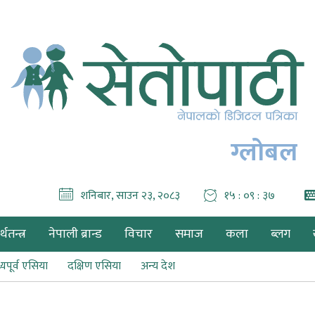
ग्लोबल
शनिबार, साउन २३, २०८३
१५ : ०९ : ३९
थतन्त्र
नेपाली ब्रान्ड
विचार
समाज
कला
ब्लग
्यपूर्व एसिया
दक्षिण एसिया
अन्य देश