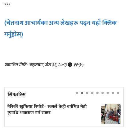
***
(चेतनाथ आचार्यका अन्य लेखहरू पढ्न यहाँ क्लिक
गर्नुहोस्)
प्रकाशित मिति: आइतबार, जेठ ३१, २०८३
११:३५
सिफारिस
्र नेटो
अनलाइन होइन, जताततै लाइन!