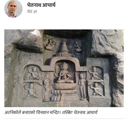
चेतनाथ आचार्य
जेठ ३१
अरनिकोले बनाएको चिनशान मन्दिर। तस्बिरः चेतनाथ आचार्य