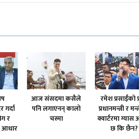
शेष
आज संसदमा कसैले
रमेश प्रसाईंको प्र
 गर्दा
पनि लगाएनन् कालो
प्रधानमन्त्री र मन्
ोग र
चस्मा
क्वार्टरमा ग्यास
को आधार
छ कि छैन?