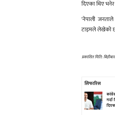
दिएका थिए भनेर
'नेपाली जनताले
टाइमले लेखेको 
प्रकाशित मिति: बिहीबा
सिफारिस
मौसममा केही सुधार, छैन भारी
कांग्
वर्षाको सम्भावना
गर्दा
दिएक