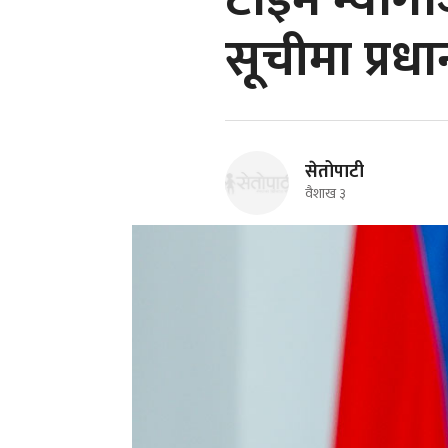
टाइम म्यागे
सूचीमा प्रधान
सेतोपाटी
वैशाख ३