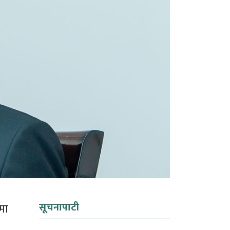
सूचनापाटी
ीमा