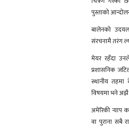
चित्रण गरेको छ।
पुस्ताको आन्दोल
बालेनको उदयलाई
संरचनामै तरंग ल
मेयर रहँदा उनले 
प्रशासनिक जटिलत
स्थानीय तहमा द
विषयमा भने अझै
अमेरिकी र्‍याप 
वा पुराना सबै र