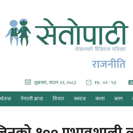
राजनीति
शुक्रबार, साउन २२, २०८३
१४ : ०२ : ५५
थतन्त्र
नेपाली ब्रान्ड
विचार
समाज
कला
ब्लग