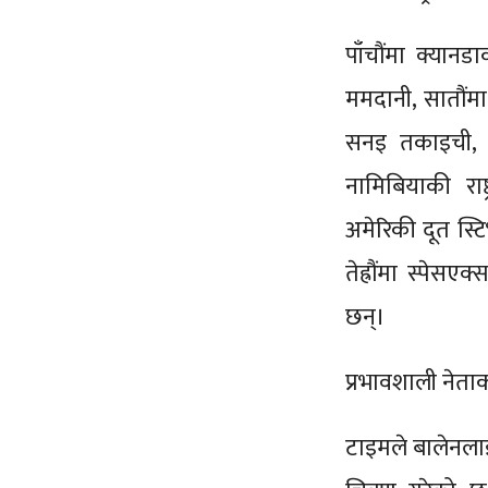
पाँचौंमा क्यानडा
ममदानी, सातौंमा 
सनइ तकाइची, नवौ
नामिबियाकी राष्
अमेरिकी दूत स्टि
तेह्रौंमा स्पेसए
छन्।
प्रभावशाली नेत
टाइमले बालेनला