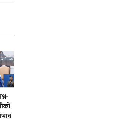
श्न-
त्रीको
 अभाव