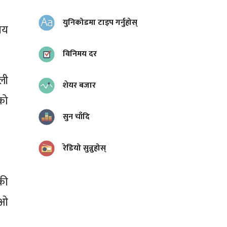
युनिकोडमा टाइप गर्नुहोस्
सय
विनिमय दर
ली
शेयर बजार
को
सुन चाँदि
रेडियो सुन्नुहोस्
की
िओ