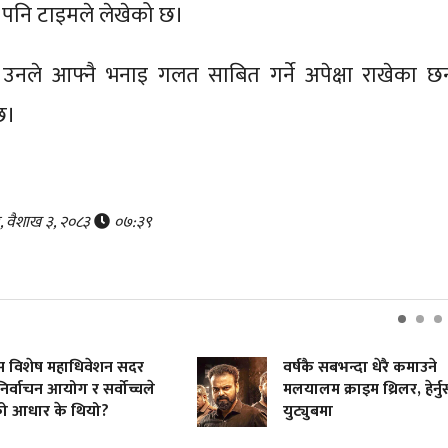
 पनि टाइमले लेखेको छ।
 उनले आफ्नै भनाइ गलत साबित गर्ने अपेक्षा राखेका छन्
छ।
र, वैशाख ३, २०८३
०७:३९
रेस विशेष महाधिवेशन सदर
वर्षकै सबभन्दा धेरै कमाउने
 निर्वाचन आयोग र सर्वोच्चले
मलयालम क्राइम थ्रिलर, हेर्नुस
ो आधार के थियो?
युट्युबमा