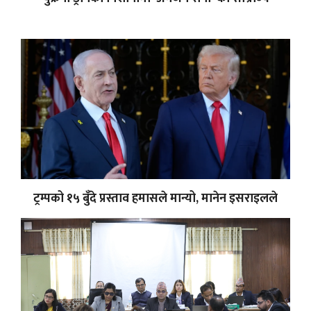
ट्रम्पको १५ बुँदे प्रस्ताव हमासले मान्यो, मानेन इसराइलले