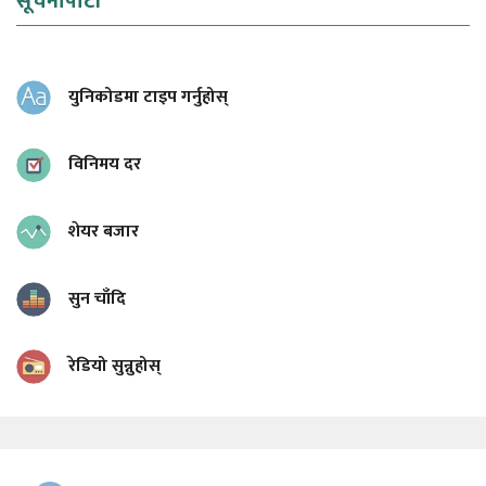
सूचनापाटी
युनिकोडमा टाइप गर्नुहोस्
विनिमय दर
शेयर बजार
सुन चाँदि
रेडियो सुन्नुहोस्