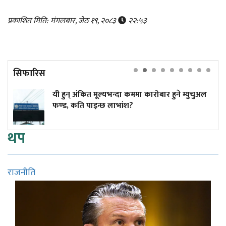
प्रकाशित मिति: मंगलबार, जेठ १९, २०८३
२२:५३
सिफारिस
कित मूल्यभन्दा कममा कारोबार हुने म्युचुअल
युक्रेनी ड्रोन
 पाइन्छ लाभांश?
थप
राजनीति