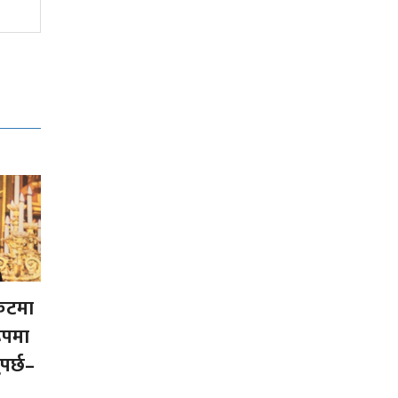
ंकटमा
ूपमा
ुपर्छ–