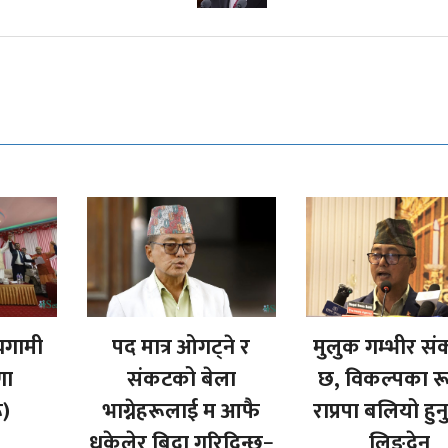
रगामी
पद मात्र ओगट्ने र
मुलुक गम्भीर स
णा
संकटको बेला
छ, विकल्पका र
ू)
भाग्नेहरूलाई म आफै
राप्रपा बलियो हुन
धकेलेर बिदा गरिदिन्छु−
लिङदेन