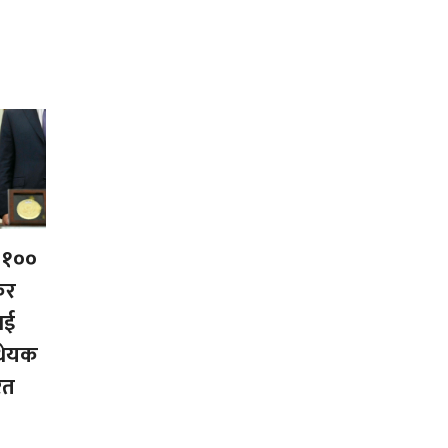
 १००
कर
ाई
धेयक
ित