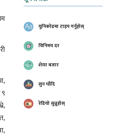
िम
युनिकोडमा टाइप गर्नुहोस्
विनिमय दर
री
शेयर बजार
ा,
सुन चाँदि
 ९
रेडियो सुन्नुहोस्
े,
त,
ा,