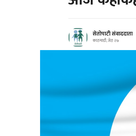
आज कहाँकहाँ
सेतोपाटी संवाददाता
काठमाडौं, जेठ २७