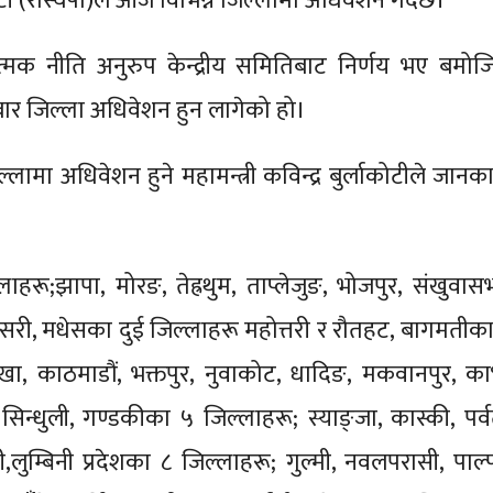
र पार्टी (रास्वपा)ले आज विभिन्न जिल्लामा अधिवेशन गर्दैछ।
ात्मक नीति अनुरुप केन्द्रीय समितिबाट निर्णय भए बमोज
र जिल्ला अधिवेशन हुन लागेको हो।
ामा अधिवेशन हुने महामन्त्री कविन्द्र बुर्लाकोटीले जानका
हरू;झापा, मोरङ, तेह्रथुम, ताप्लेजुङ, भोजपुर, संखुवासभ
सरी, मधेसका दुई जिल्लाहरू महोत्तरी र रौतहट, बागमतीका
ा, काठमाडौं, भक्तपुर, नुवाकोट, धादिङ, मकवानपुर, काभ्र
 सिन्धुली, गण्डकीका ५ जिल्लाहरू; स्याङ्जा, कास्की, पर्व
ी,लुम्बिनी प्रदेशका ८ जिल्लाहरू; गुल्मी, नवलपरासी, पाल्प