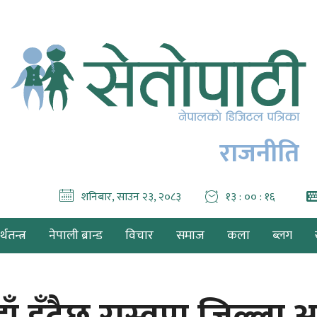
राजनीति
शनिबार, साउन २३, २०८३
१३ : ०० : १८
थतन्त्र
नेपाली ब्रान्ड
विचार
समाज
कला
ब्लग