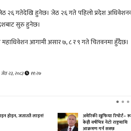
जेठ २६ गतेदेखि हुनेछ। जेठ २६ गते पहिलो प्रदेश अधिवेशन
देशबाट सुरु हुनेछ।
ो महाधिवेशन आगामी असार ७, ८ र ९ गते चितवनमा हुँदैछ
, जेठ २३, २०८३
११:२७
इन होइन, जताततै लाइन!
अमेरिकी खुफिया रिपोर्ट– र
केही वर्षभित्र नेटो राष्ट्रमाथि
आक्रमण गर्न सक्छ