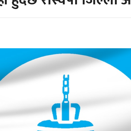
 हुँदैछ रास्वपा जिल्ला