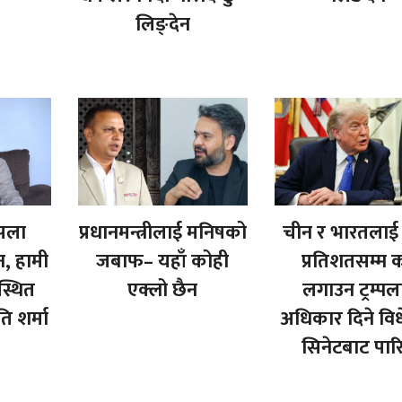
लिङ्देन
ैसला
प्रधानमन्त्रीलाई मनिषको
चीन र ‍भारतलाई
न, हामी
जबाफ– यहाँ कोही
प्रतिशतसम्म 
स्थित
एक्लो छैन
लगाउन ट्रम्पल
ि शर्मा
अधिकार दिने वि
सिनेटबाट पार