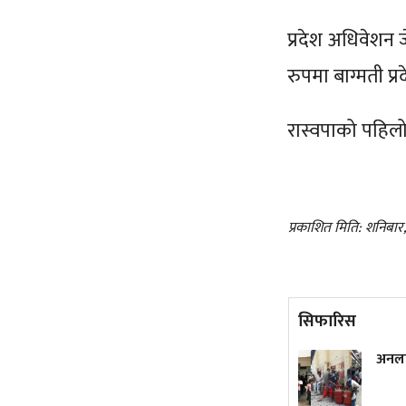
प्रदेश अधिवेशन 
रुपमा बाग्मती प्र
रास्वपाको पहिल
प्रकाशित मिति: शनिबार
सिफारिस
वर्षकै सबभन्दा धेरै कमाउने
अनला
मलयालम क्राइम थ्रिलर, हेर्नुस्
युट्युबमा