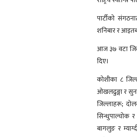
राष्ट्रिय स्वतन्त्
पार्टीको संगठन
शनिबार र आइतबा
आज ३७ वटा जिल्ल
दिए।
कोशीका ८ जिल्ला
ओखलढुङ्गा र सुन
जिल्लाहरू; दोलख
सिन्धुपाल्चोक र
बागलुङ र म्याग्द