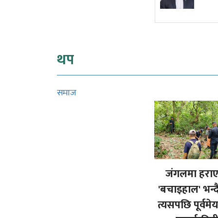
सुनुवाइको मौका दिएको थियो कि
थिएन?
थप
समाज
जंगलमा हरा
'बचाइहाल' भन्द
त्यसपछि पूर्वमे