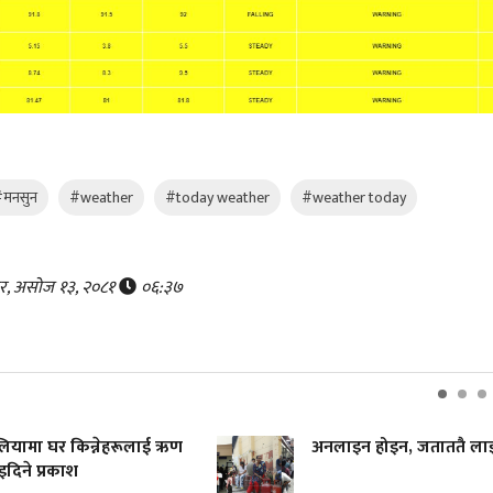
मनसुन
#weather
#today weather
#weather today
ार, असोज १३, २०८१
०६:३७
ेलियामा घर किन्नेहरूलाई ऋण
अनलाइन होइन, जताततै लाइ
दिने प्रकाश