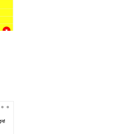
न!
अमेरिकी खुफिया रिपोर्ट– रूसले
केही वर्षभित्र नेटो राष्ट्रमाथि