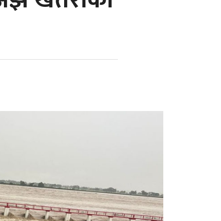
अझै खतराको