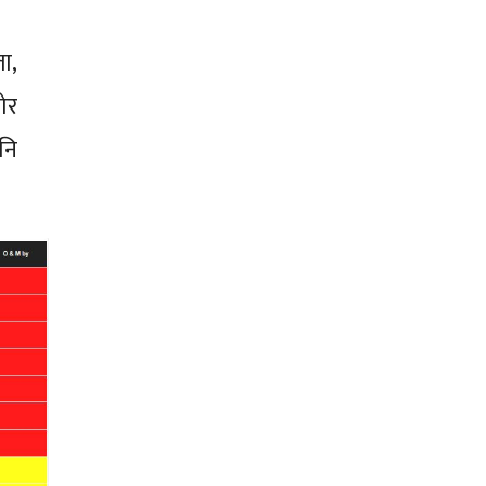
ा,
ोर
नि