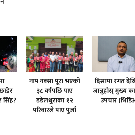
ीन
मा
नाप नक्सा पूरा भएको
दिसामा रगत देख
ाडेर
३८ वर्षपछि पाए
जान्नुहोस् मुख्य 
र सिंह?
डडेलधुराका १२
उपचार (भिडि
परिवारले पाए पुर्जा