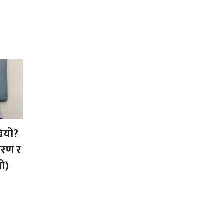
ियो?
कारण र
ओ)