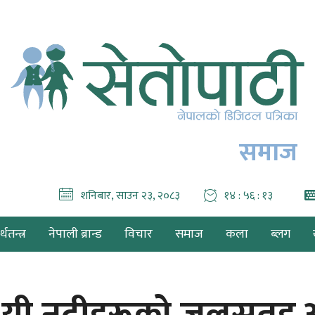
समाज
शनिबार, साउन २३, २०८३
१४ : ५६ : १४
थतन्त्र
नेपाली ब्रान्ड
विचार
समाज
कला
ब्लग