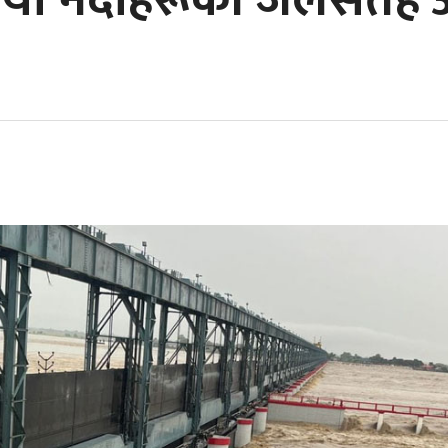
ा यी नदीहरूको जलसतह 