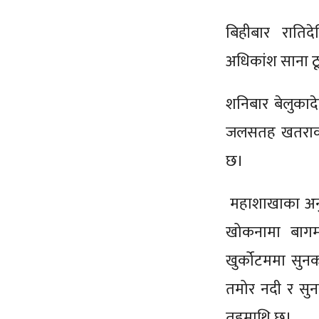
बिहीबार रातिद
अधिकांश साना ठ
शनिबार बेलुकाद
जलसतह खतराको 
छ।
महाशाखाका अनु
खोकनामा बागम
खुर्कोटममा सुन
तमोर नदी र स
तहमाथि छ।