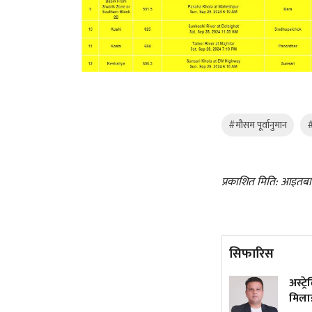
#मौसम पूर्वानुमान
#
प्रकाशित मिति: आइतब
सिफारिस
कांग्रेस विवाद निरूपण गर्दा
अस्ट्र
आयोगले देउवा पक्षलाई
मिलाइ