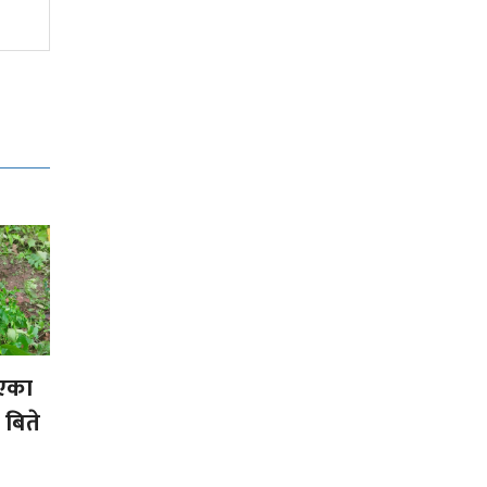
आक्रमण गर्न सक्छ
गएका
 बिते