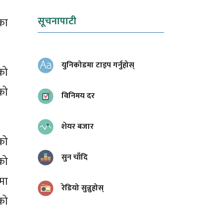
सूचनापाटी
का
युनिकोडमा टाइप गर्नुहोस्
को
को
विनिमय दर
शेयर बजार
को
सुन चाँदि
को
मा
रेडियो सुन्नुहोस्
को