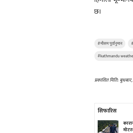
छ।
#मौसम पूर्वानुमान
#kathmandu weathe
प्रकाशित मिति: बुधबार
सिफारिस
५० वर्षमा अटोरिक्सा चालक
कारागा
बनेकी सुशीला
मोटरसा