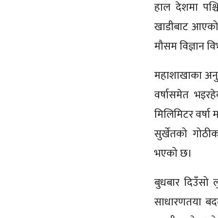
हाल देशमा पश्च
खाडीबाट आएको 
मौसम विज्ञान व
महाशाखाका अनुसा
वर्षासमेत भइरह
मिलिमिटर वर्षा 
सुर्खेतको गोठी
भएको छ।
बुधबार दिउँसो 
साधारणतया बदल