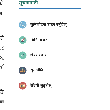
सूचनापाटी
को
था
युनिकोडमा टाइप गर्नुहोस्
री
विनिमय दर
.८
शेयर बजार
६,
षा
सुन चाँदि
रेडियो सुन्नुहोस्
खि
िक