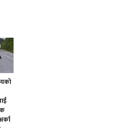
लयको
ाई
एक
अर्का
े