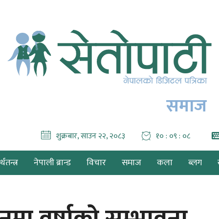
समाज
शुक्रबार, साउन २२, २०८३
१० : ०९ : ०९
थतन्त्र
नेपाली ब्रान्ड
विचार
समाज
कला
ब्लग