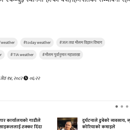
#weather
#today weather
#जल तथा मौसम विज्ञान विभाग
r
#TIA weather
#मौसम पूर्वानुमान महाशाखा
, जेठ १४, २०८२
०६:२२
र कार्यालयको गाडीले
दुर्घटनाले डुबेको व्यवसाय, ब्युँ
इकललाई ठक्कर दिँदा
कोरियाको कमाइले