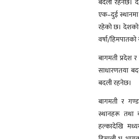
बदली रहनेछ। दे
एक–दुई स्थानमा
रहेको छ। देशको
वर्षा/हिमपातको 
बागमती प्रदेश 
साधारणतया बदल
बदली रहनेछ।
बागमती र गण्ड
स्थानहरू तथा 
हल्कादेखि मध्
हिमाली भू–भागक