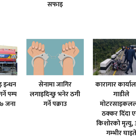
सफाइ
इ इन्धन
सेनामा जागिर
कारागार कार्या
्ने पम्प
लगाइदिन्छु भनेर ठगी
गाडीले
७ जना
गर्ने पक्राउ
मोटरसाइकलल
ठक्कर दिँदा 
किशोरको मृत्यु, 
गम्भीर घाइत