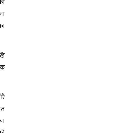
का
ना
का
खि
िक
रै
ित
था
को