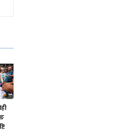
ोही
ूङ
्टि