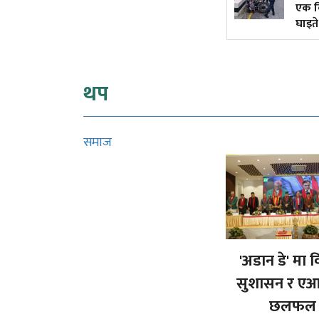
एक किशो
घाइते
थप
समाज
'अडान डे' मा व
सुशासन र एआ
छलफल