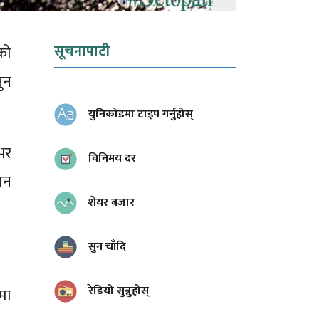
सूचनापाटी
को
ुन
युनिकोडमा टाइप गर्नुहोस्
भर
विनिमय दर
ान
शेयर बजार
सुन चाँदि
रेडियो सुन्नुहोस्
मा