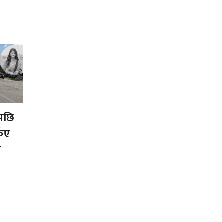
ुपछि
किए
ज