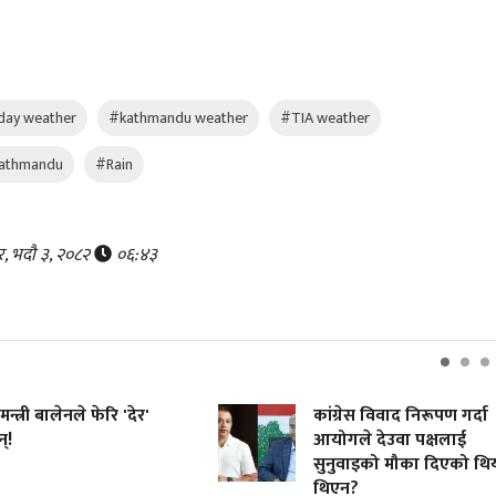
day weather
#kathmandu weather
#TIA weather
kathmandu
#Rain
र, भदौ ३, २०८२
०६:४३
्त्री बालेनले फेरि 'देर'
कांग्रेस विवाद निरूपण गर्दा
!
आयोगले देउवा पक्षलाई
सुनुवाइको मौका दिएको थिय
थिएन?