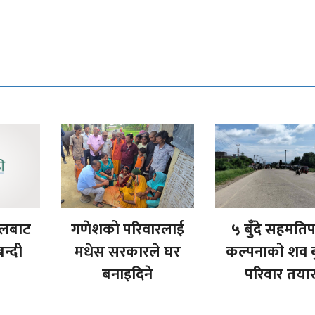
ेलबाट
गणेशको परिवारलाई
५ बुँदे सहमति
न्दी
मधेस सरकारले घर
कल्पनाको शव ब
बनाइदिने
परिवार तया