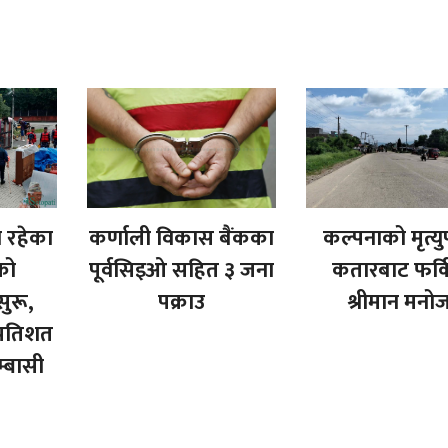
ा रहेका
कर्णाली विकास बैंकका
कल्पनाको मृत्य
को
पूर्वसिइओ सहित ३ जना
कतारबाट फर्
ुरू,
पक्राउ
श्रीमान मनो
्रतिशत
म्बासी