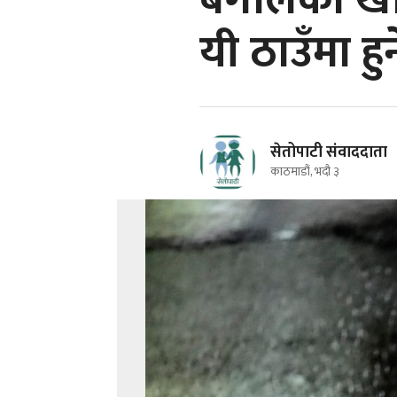
बंगालको खा
यी ठाउँमा हु
सेतोपाटी संवाददाता
काठमाडौं, भदौ ३