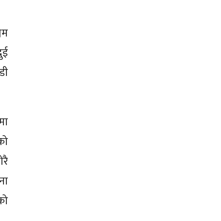
िम
ुई
डी
मा
को
रै
ना
को