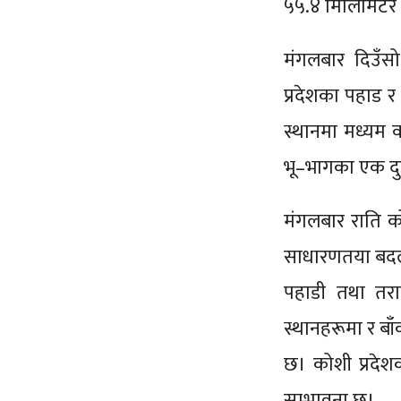
५५.४ मिलिमिटर 
मंगलबार दिउँसो
प्रदेशका पहाड 
स्थानमा मध्यम 
भू–भागका एक दुई
मंगलबार राति क
साधारणतया बदली
पहाडी तथा तरा
स्थानहरूमा र बा
छ। कोशी प्रदेश
सम्भावना छ।