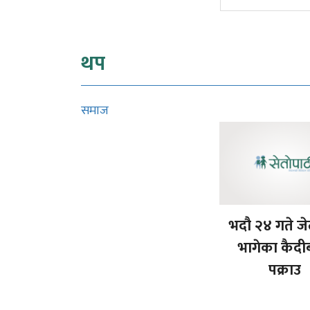
थप
समाज
भदौ २४ गते ज
भागेका कैदीब
पक्राउ