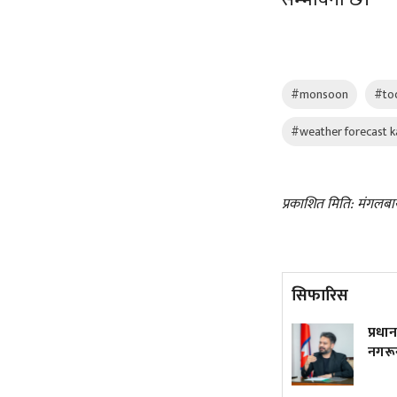
#monsoon
#to
#weather forecast 
प्रकाशित मिति: मंगलबा
सिफारिस
ट्रम्पले फेरि जारी गरे जन्मकै
प्रधानमन
आधारमा नागरिकता नदिने
नगरून्
कार्यकारी आदेश