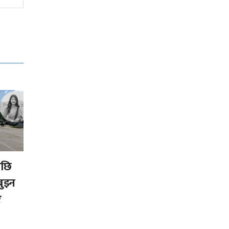
पछि
ुझ्न
र