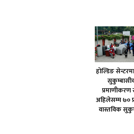
होल्डिङ सेन्टरम
सुकुम्बासी
प्रमाणीकरण स
अहिलेसम्म ७० प
वास्तविक सुकु