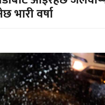
डीबाट आइरहेछ जलवाष्पय
नेछ भारी वर्षा