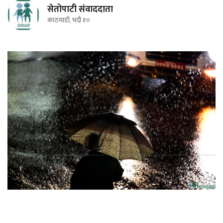
सेतोपाटी संवाददाता
काठमाडौं, भदौ १०