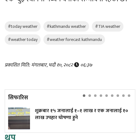
#today weather
#kathmandu weather
#TIA weather
#weather today
#weather forecast kathmandu
प्रकाशित मिति: मंगलबार, भदौ १०, २०८२
०६:३७
सिफारिस
शुक्रबार १५ जनालाई १–१ लाख र एक जनालाई १०
लाख उपहार घोषणा हुने
थप