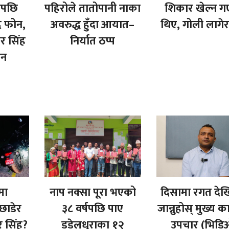
एपछि
पहिरोले तातोपानी नाका
शिकार खेल्न 
ै फोन,
अवरुद्ध हुँदा आयात–
थिए, गोली लागेर
यर सिंह
निर्यात ठप्प
ीन
मा
नाप नक्सा पूरा भएको
दिसामा रगत देख
ाडेर
३८ वर्षपछि पाए
जान्नुहोस् मुख्य 
र सिंह?
डडेलधुराका १२
उपचार (भिडि