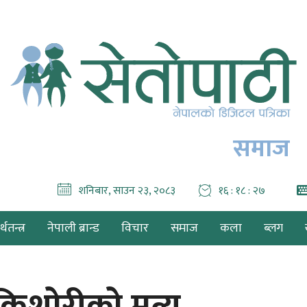
समाज
शनिबार, साउन २३, २०८३
१६ : १८ : २९
थतन्त्र
नेपाली ब्रान्ड
विचार
समाज
कला
ब्लग