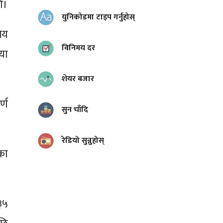
ो।
युनिकोडमा टाइप गर्नुहोस्
लय
विनिमय दर
िया
शेयर बजार
्ण
सुन चाँदि
रेडियो सुन्नुहोस्
का
३५