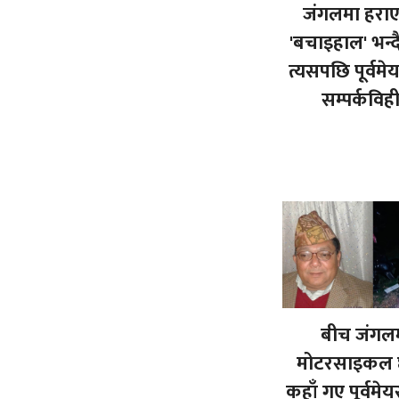
जंगलमा हरा
'बचाइहाल' भन्द
त्यसपछि पूर्वमे
सम्पर्कविह
बीच जंगल
मोटरसाइकल छ
कहाँ गए पूर्वमेय