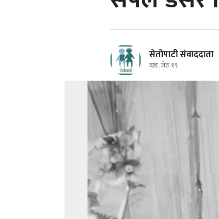
सर्पले डसेर
सेतोपाटी संवाददाता
दाङ, जेठ १९