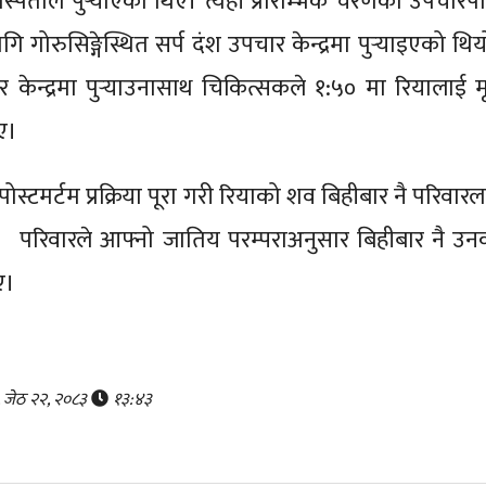
्पताल पुर्‍याएका थिए। त्यहाँ प्रारम्भिक चरणको उपचारप
गोरुसिङ्गेस्थित सर्प दंश उपचार केन्द्रमा पुर्‍याइएको थिय
ार केन्द्रमा पुर्‍याउनासाथ चिकित्सकले १:५० मा रियालाई म
ए।
पोस्टमर्टम प्रक्रिया पूरा गरी रियाको शव बिहीबार नै परिवार
 परिवारले आफ्नो जातिय परम्पराअनुसार बिहीबार नै उन
ए।
र, जेठ २२, २०८३
१३:४३