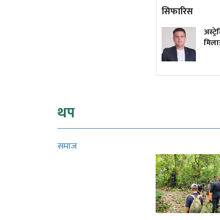
सिफारिस
कांग्रेस विवाद निरूपण गर्दा
अस्ट्
आयोगले देउवा पक्षलाई
मिलाइ
सुनुवाइको मौका दिएको थियो कि
थिएन?
थप
समाज