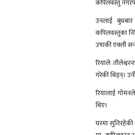
कपिलवस्तु नगरपा
उनलाई बुधबार 
कपिलवस्तुका निमि
उषाकी एक्ली सन्
रियाले तौलेश्वर
गरेकी थिइन्। उन
रियालाई गोमनले
थिए।
घरमा सुतिरहेकी