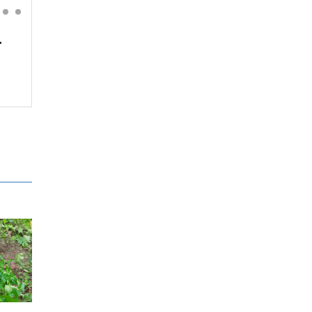
'
अनलाइन होइन, जताततै लाइन!