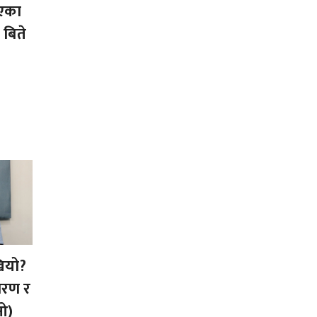
गएका
 बिते
ियो?
कारण र
ओ)