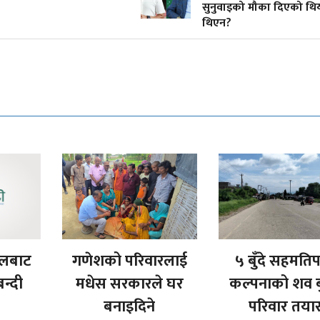
सुनुवाइको मौका दिएको थि
थिएन?
ेलबाट
गणेशको परिवारलाई
५ बुँदे सहमति
न्दी
मधेस सरकारले घर
कल्पनाको शव ब
बनाइदिने
परिवार तया