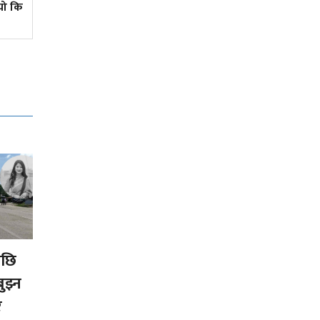
यो कि
युट्युबमा
पछि
ुझ्न
र