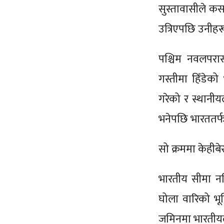
सुस्तावासीले क
उत्रिएपछि उनीहरू
पश्चिम नवलपरा
गस्तीमा हिँडेको
गरेको र स्थानीय
भनेपछि भारततर्
सो क्रममा केहीब
भारतीय सीमा नज
घोला वारिको भू
जमिनमा भारतीयल