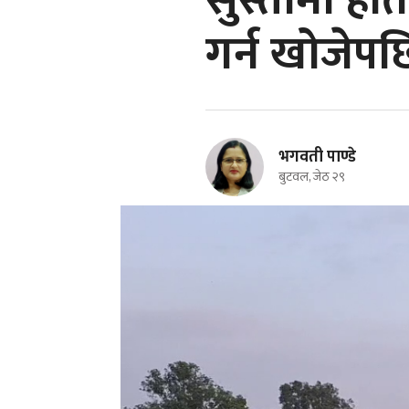
सुस्तामा हति
गर्न खोजेपछि
भगवती पाण्डे
बुटवल, जेठ २९