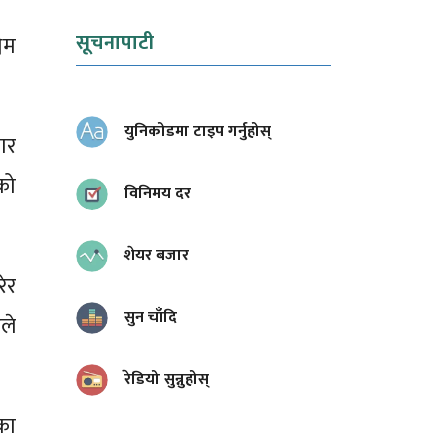
सूचनापाटी
िम
युनिकोडमा टाइप गर्नुहोस्
ार
को
विनिमय दर
शेयर बजार
ेर
सुन चाँदि
ले
रेडियो सुन्नुहोस्
का