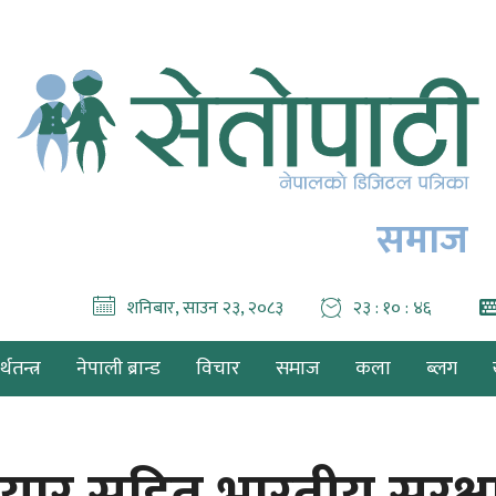
समाज
शनिबार, साउन २३, २०८३
२३ : १० : ४७
थतन्त्र
नेपाली ब्रान्ड
विचार
समाज
कला
ब्लग