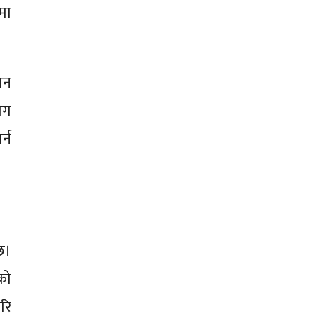
मा
ान
ोग
्न
छ।
को
रि