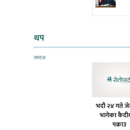
कार्यकारी आदेश
थप
समाज
भदौ २४ गते ज
भागेका कैदीब
पक्राउ