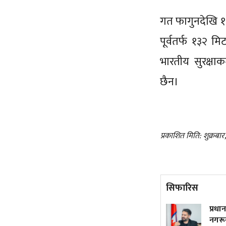
गत फागुनदेखि १ क
पूर्वतर्फ १३२ म
भारतीय सुरक्षा
छैन।
प्रकाशित मिति: शुक्रबा
सिफारिस
ट्रम्पले फेरि जारी गरे जन्मकै
प्रधान
आधारमा नागरिकता नदिने
नगरून