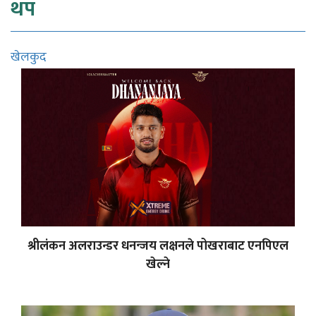
थप
खेलकुद
श्रीलंकन अलराउन्डर धनन्जय लक्षनले पोखराबाट एनपिएल
खेल्ने