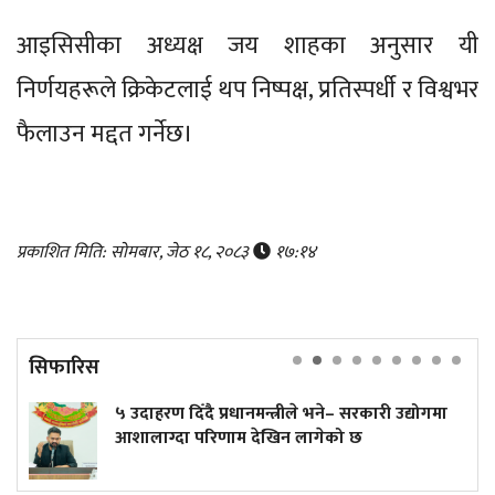
आइसिसीका अध्यक्ष जय शाहका अनुसार यी
निर्णयहरूले क्रिकेटलाई थप निष्पक्ष, प्रतिस्पर्धी र विश्वभर
फैलाउन मद्दत गर्नेछ।
प्रकाशित मिति: सोमबार, जेठ १८, २०८३
१७:१४
सिफारिस
प्रधानमन्त्रीले भने– सरकारी उद्योगमा
एक सिलिन्डर लिन 
िणाम देखिन लागेको छ
उद्योग भने बन्द!