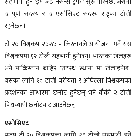
सहभागी हुने 'इमर्जिङ नेसन्स ट्रफी' सुरु गरिनेछ, जसमा
५ पूर्ण सदस्य र ५ एसोसिएट सदस्य राष्ट्रका टोली
रहनेछन्।
टी-२० विश्वकप २०२८: पाकिस्तानले आयोजना गर्ने यस
विश्वकपमा १२ टोली सहभागी हुनेछन्। भारतका खेलहरू
भने पाकिस्तान बाहिर 'तटस्थ स्थान' मा खेलाइनेछ।
यसका लागि १० टोली वरीयता र अघिल्लो विश्वकपको
प्रदर्शनका आधारमा छनोट हुनेछन् भने बाँकी २ टोली
विश्वव्यापी छनोटबाट आउनेछन्।
एसोसिएट
पुरुष टी-२० विश्वकपका लागि १६ टोली सहभागी हुने