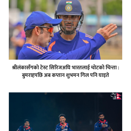
श्रीलंकासँगको टेस्ट सिरिजअघि भारतलाई चोटको चिन्ता :
बुमराहपछि अब कप्तान शुभमन गिल पनि घाइते