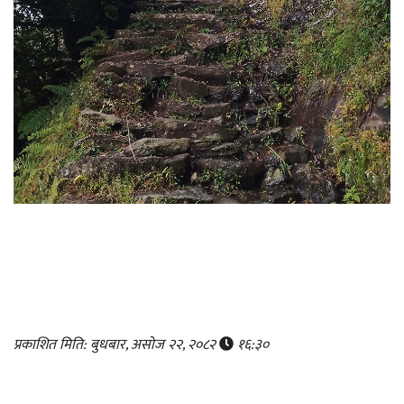
प्रकाशित मिति: बुधबार, असोज २२, २०८२
१६:३०