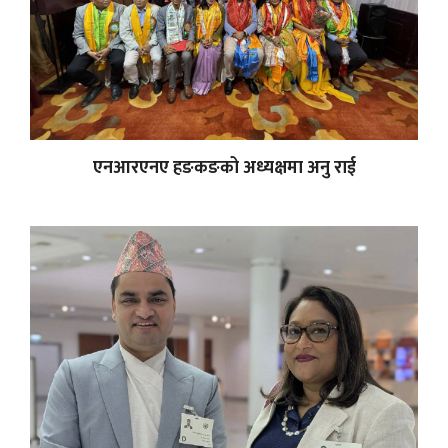
एनआरएनए हङकङको अध्यक्षमा अनु राई