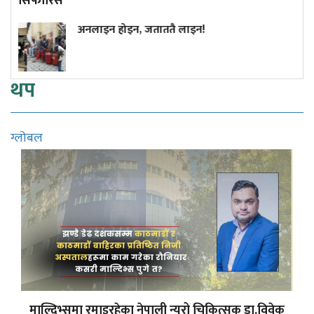
सिफारिस
नलाइन होइन, जताततै लाइन!
अमेरि
राष्ट
थप
ग्लोबल
माल्दिभ्समा रमाइरहेका नेपाली न्यूरो चिकित्सक डा.विवेक