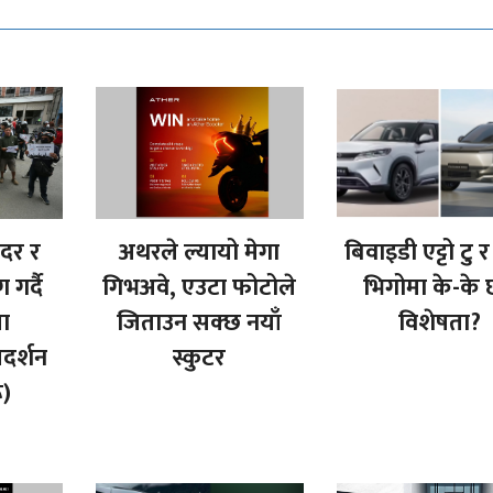
ादर र
अथरले ल्यायो मेगा
बिवाइडी एट्टो टु 
गर्दै
गिभअवे, एउटा फोटोले
भिगोमा के-के 
ा
जिताउन सक्छ नयाँ
विशेषता?
रदर्शन
स्कुटर
ू)