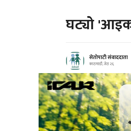
घट्यो 'आइक
सेतोपाटी संवाददाता
काठमाडौं, जेठ २६