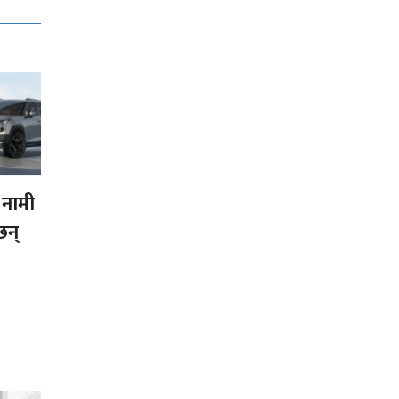
र नामी
छन्