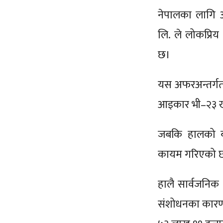
नेपालका लागि 
लि. ले लोकप्र
छ।
यस अफरअन्तर्गत 
आइकार भी–२३ खर
जबकि हालको ब
कायम गरिएको 
हालै सार्वजनिक
संशोधनका कारण 