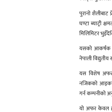
पुरानो शैलीबाट प
घण्टा ब्याट्री 
मिलिमिटर भुइँद
यसको आकर्षक डि
नेपाली विद्युत
यस विशेष अफरक
नजिकको आइकार प
गर्न कम्पनीको अ
यो अफर केवल हा