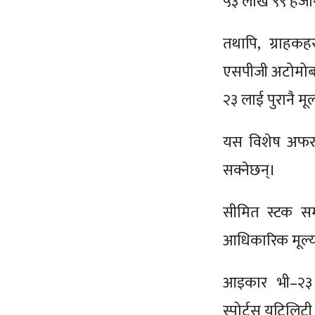
५३ लाख ९९ हजार 
तथापि, ग्राहकहर
एसपीजी अटोमोबा
२३ लाई पुरानै मू
यस विशेष अफरमार
सक्नेछन्।
सीमित स्टक सम
आधिकारिक मूल्य 
आइकार भी–२३ न
स्पोर्ट्स युटिल