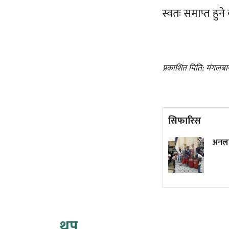
स्वतः समाप्त हु
प्रकाशित मिति: मंगलबा
सिफारिस
वर्षकै सबभन्दा धेरै कमाउने
अनलाइन ह
मलयालम क्राइम थ्रिलर, हेर्नुस्
युट्युबमा
थप