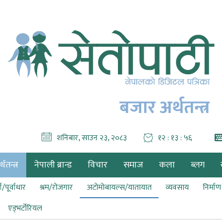
बजार अर्थतन्त्र
शनिबार, साउन २३, २०८३
१२ : १३ : ५८
थतन्त्र
नेपाली ब्रान्ड
विचार
समाज
कला
ब्लग
ा/पूर्वाधार
श्रम/रोजगार
अटोमोबायल्स/यातायात
व्यवसाय
निर्मा
एड्भर्टोरियल