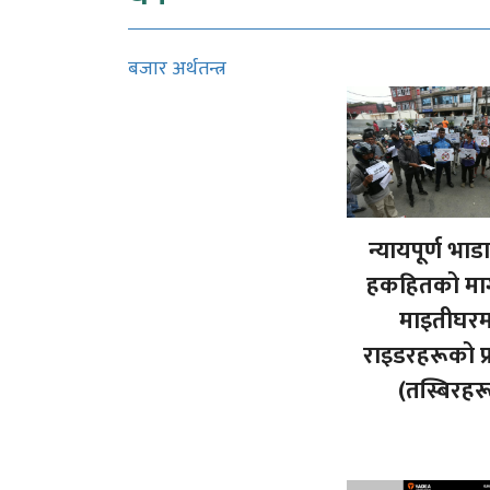
बजार अर्थतन्त्र
न्यायपूर्ण भाड
हकहितको माग 
माइतीघरम
राइडरहरूको प्
(तस्बिरहर