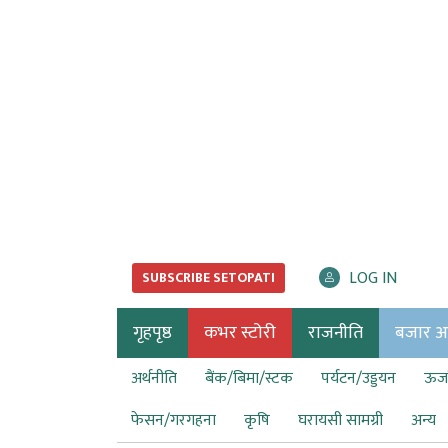
LOG IN
SUBSCRIBE SETOPATI
गृहपृष्ठ
कभर स्टोरी
राजनीति
बजार अर्
अर्थनीति
बैंक/बिमा/स्टक
पर्यटन/उड्डयन
ऊर्ज
फेसन/गरगहना
कृषि
घरायसी सामग्री
अन्य