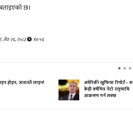
ने बताइएको छ।
र, जेठ २६, २०८३
१४:५६
ोइन, जताततै लाइन!
अमेरिकी खुफिया रिपोर्ट– रूसले
केही वर्षभित्र नेटो राष्ट्रमाथि
आक्रमण गर्न सक्छ