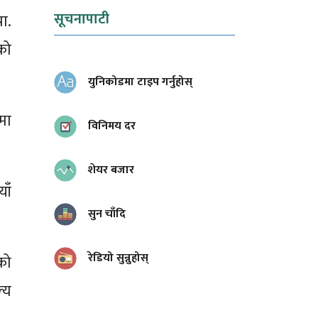
सूचनापाटी
ा.
को
युनिकोडमा टाइप गर्नुहोस्
मा
विनिमय दर
शेयर बजार
ाँ
सुन चाँदि
रेडियो सुन्नुहोस्
को
्य