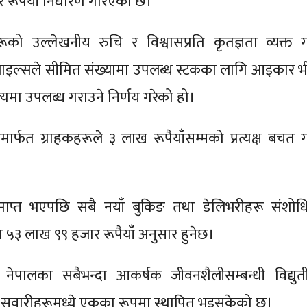
रूपैयाँ निर्धारण गरिएको छ।
ूको उल्लेखनीय रुचि र विश्वासप्रति कृतज्ञता व्यक्त गर्
इल्सले सीमित संख्यामा उपलब्ध स्टकका लागि आइकार भ
ल्यमा उपलब्ध गराउने निर्णय गरेको हो।
्फत ग्राहकहरूले ३ लाख रूपैयाँसम्मको प्रत्यक्ष बचत गर
ाप्त भएपछि सबै नयाँ बुकिङ तथा डेलिभरीहरू संशोध
५३ लाख ९९ हजार रूपैयाँ अनुसार हुनेछ।
ेपालका सबैभन्दा आकर्षक जीवनशैलीसम्बन्धी विद्युत
िटी सवारीहरूमध्ये एकका रूपमा स्थापित भइसकेको छ।