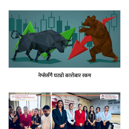
नेप्सेसँगै घट्यो कारोबार रकम