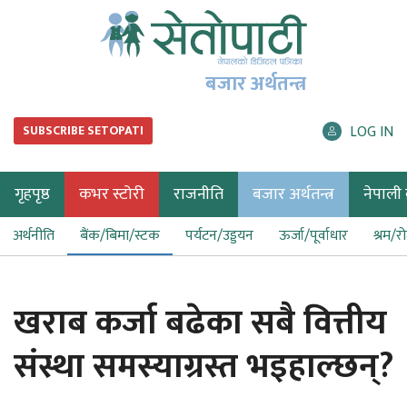
बजार अर्थतन्त्र
LOG IN
SUBSCRIBE SETOPATI
गृहपृष्ठ
कभर स्टोरी
राजनीति
बजार अर्थतन्त्र
नेपाली ब
अर्थनीति
बैंक/बिमा/स्टक
पर्यटन/उड्डयन
ऊर्जा/पूर्वाधार
श्रम/र
खराब कर्जा बढेका सबै वित्तीय
संस्था समस्याग्रस्त भइहाल्छन्?