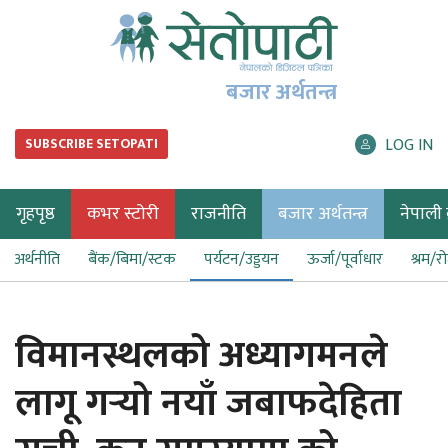
बजार अर्थतन्त्र
LOG IN
SUBSCRIBE SETOPATI
गृहपृष्ठ
कभर स्टोरी
राजनीति
बजार अर्थतन्त्र
नेपाली ब
अर्थनीति
बैंक/बिमा/स्टक
पर्यटन/उड्डयन
ऊर्जा/पूर्वाधार
श्रम/र
विमानस्थलको अध्यागमनले
लागू गर्‍यो नयाँ जबाफदेहिता