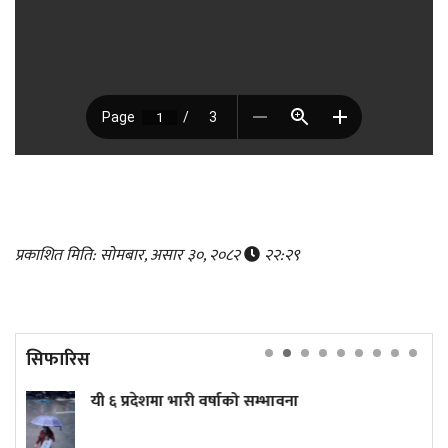
प्रकाशित मिति: सोमबार, असार ३०, २०८२
२२:२९
सिफारिस
भारी वर्षाको सम्भावना
भाँडा माझ्दै काम
'सुसी किङ'