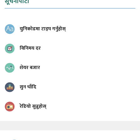
सूचनापाटी
युनिकोडमा टाइप गर्नुहोस्
विनिमय दर
शेयर बजार
सुन चाँदि
रेडियो सुन्नुहोस्