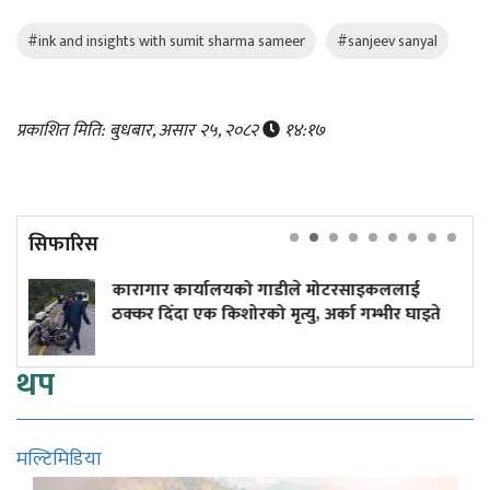
#ink and insights with sumit sharma sameer
#sanjeev sanyal
प्रकाशित मिति: बुधबार, असार २५, २०८२
१४:१७
सिफारिस
रागार कार्यालयको गाडीले मोटरसाइकललाई
दुर्घट
्कर दिँदा एक किशोरको मृत्यु, अर्का गम्भीर घाइते
कमाइल
थप
मल्टिमिडिया