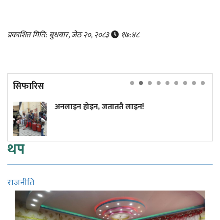
प्रकाशित मिति: बुधबार, जेठ २०, २०८३
१७:४८
सिफारिस
नलाइन होइन, जताततै लाइन!
अमेरिक
राष्ट्
थप
राजनीति