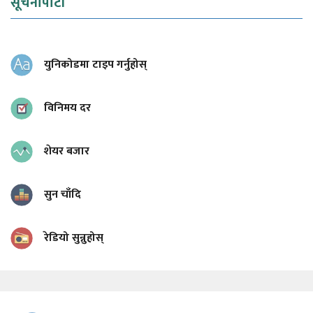
सूचनापाटी
युनिकोडमा टाइप गर्नुहोस्
विनिमय दर
शेयर बजार
सुन चाँदि
रेडियो सुन्नुहोस्