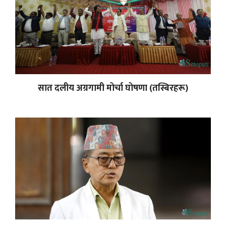
सात दलीय अग्रगामी मोर्चा घोषणा (तस्बिरहरू)