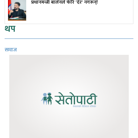
बालेनले फेरि 'देर' नगरून्!
कांग्रेस विवाद 
सुनुवाइको मौक
थप
समाज