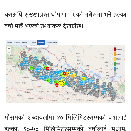
यसअघि सुख्खाग्रस्त घोषणा भएको मधेसमा भने हल्का
वर्षा मात्रै भएको तथ्यांकले देखाउँछ।
मौसमको शब्दावलीमा १० मिलिमिटरसम्मको वर्षालाई
हल्का, १०-५० मिलिमिटरसम्मको वर्षालाई मध्यम,