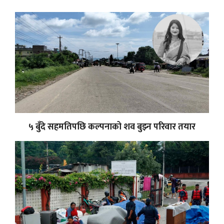
५ बुँदे सहमतिपछि कल्पनाको शव बुझ्न परिवार तयार