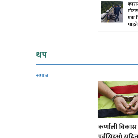
५० वर्षमा अटोरिक्सा चालक
कारा
बनेकी सुशीला
मोटर
एक कि
घाइते
थप
समाज
कर्णाली विकास
पूर्वसिइओ सहि