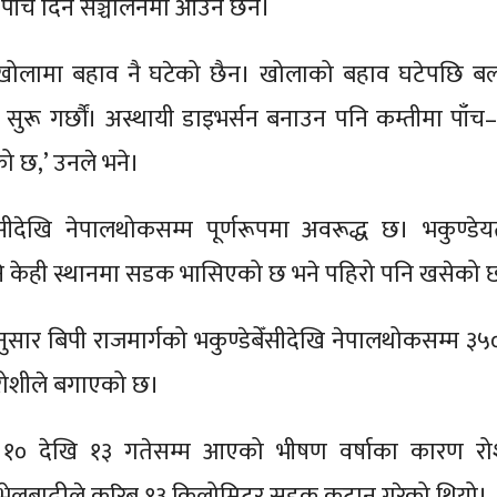
ा पाँच दिन सञ्चालनमा आउने छैन।
 खोलामा बहाव नै घटेको छैन। खोलाको बहाव घटेपछि बल
सुरू गर्छौं। अस्थायी डाइभर्सन बनाउन पनि कम्तीमा पाँच
को छ,’ उनले भने।
ेँसीदेखि नेपालथोकसम्म पूर्णरूपमा अवरूद्ध छ। भकुण्डेय
ि केही स्थानमा सडक भासिएको छ भने पहिरो पनि खसेको 
अनुसार बिपी राजमार्गको भकुण्डेबेँसीदेखि नेपालथोकसम्म ३५
रोशीले बगाएको छ।
 १० देखि १३ गतेसम्म आएको भीषण वर्षाका कारण रो
ेलबाढीले करिब १३ किलोमिटर सडक कटान गरेको थियो।