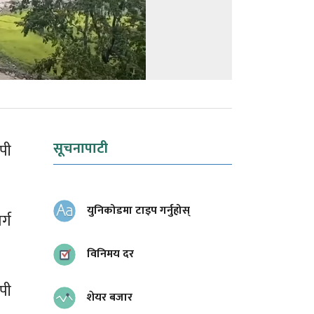
सूचनापाटी
पी
युनिकोडमा टाइप गर्नुहोस्
्ग
विनिमय दर
पी
शेयर बजार