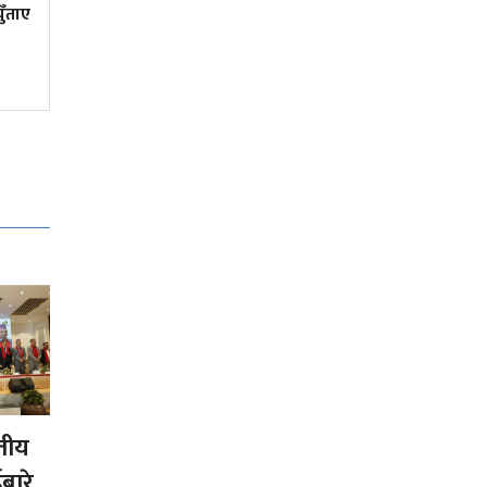
युँताए
गुडिरहेको स्कुटरमै बेहोस भएका
युवकको उपचार क्रममा मृत्यु
्तीय
बारे