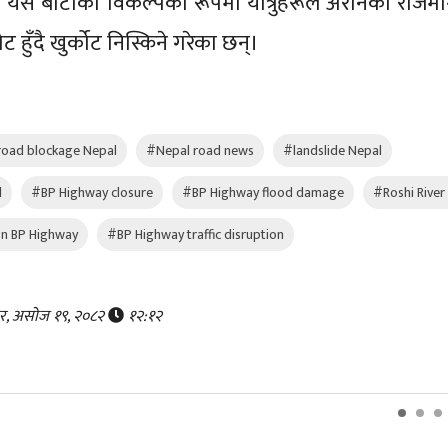
 बाटोको विकल्पका रूपमा यात्रुहरूले अरनिको राजमार्
ुँदै खुर्कोट निस्किने गरेका छन्।
oad blockage Nepal
#Nepal road news
#landslide Nepal
l
#BP Highway closure
#BP Highway flood damage
#Roshi River
on BP Highway
#BP Highway traffic disruption
ार, असोज १९, २०८२
१२:१२