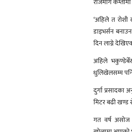
राजमार्ग कम्तीम
‘अहिले त रोशी
डाइभर्सन बनाउन 
दिन लाग्ने देखिए
अहिले भकुण्डेब
धुलिखेलसम्म पन
दुर्गा प्रसादका 
मिटर बढी खण्ड 
गत वर्ष असोज
खोलामा आएको भ