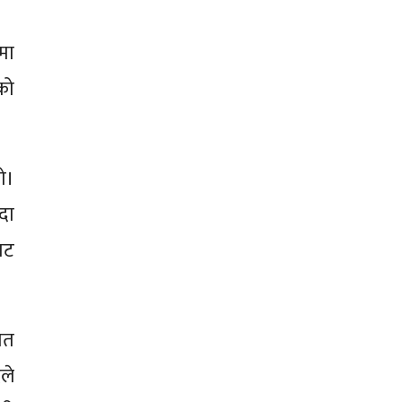
मा
को
ो।
दा
ाट
गत
ले