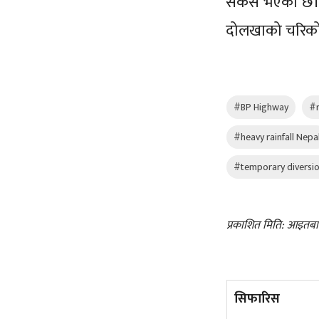
सकस भएको छ। यस
दोलखाको चरिकोट ह
#BP Highway
#r
#heavy rainfall Nepa
#temporary diversi
प्रकाशित मिति: आइतब
सिफारिस