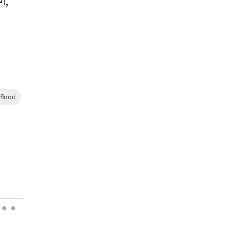
ग,
 flood