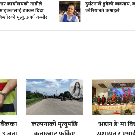
गार कार्यालयको गाडीले
दुर्घटनाले डुबेको व्यवसाय, ब्
साइकललाई ठक्कर दिँदा
कोरियाको कमाइले
शोरको मृत्यु, अर्का गम्भीर
 बैंकका
कल्पनाको मृत्युपछि
'अडान डे' मा वित
त ३ जना
कतारबाट फर्किए
सुशासन र एआई