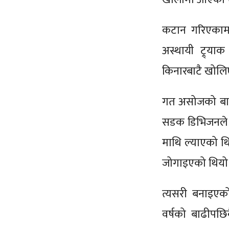
कटान गरिएकामध
अस्थायी ट्र्य
किनारबाटै खोलि
गत असोजको बाढी
सडक डिभिजनले व
माथि ल्याएको 
जोगाइएको थिय
त्यसरी बनाइएको
वर्षको बाढीपछिक