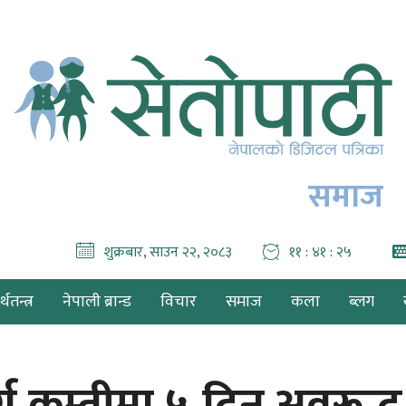
समाज
शुक्रबार, साउन २२, २०८३
११ : ४१ : २६
थतन्त्र
नेपाली ब्रान्ड
विचार
समाज
कला
ब्लग