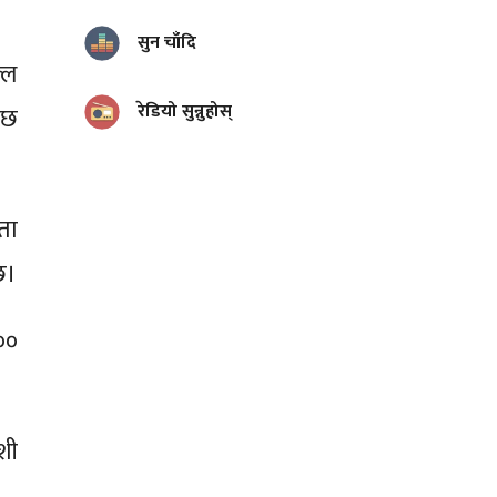
सुन चाँदि
्ल
रेडियो सुन्नुहोस्
–छ
ता
छ।
००
शी