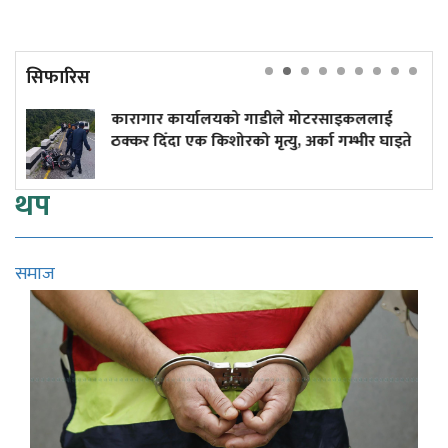
सिफारिस
टरसाइकललाई
दुर्घटनाले डुबेको व्यवसाय, ब्युँताए कोर
का गम्भीर घाइते
कमाइले
थप
समाज