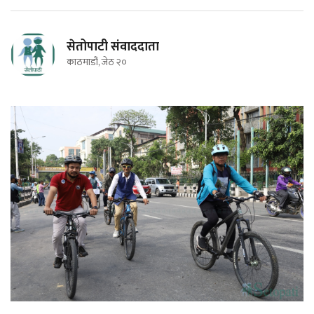
सेतोपाटी संवाददाता
काठमाडौं, जेठ २०