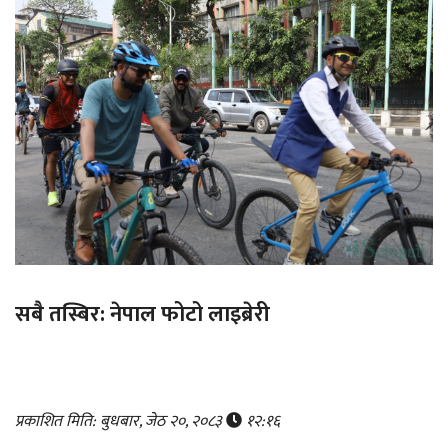
सबै तस्बिर: नेपाल फोटो लाइब्रेरी
प्रकाशित मिति: बुधबार, जेठ २०, २०८३
१२:१६