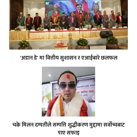
'अडान डे' मा वित्तीय सुशासन र एआईबारे छलफल
चक्रे मिलन दम्पतीले सम्पत्ति शुद्धीकरण मुद्दामा सर्वोच्चबाट
पाए सफाइ