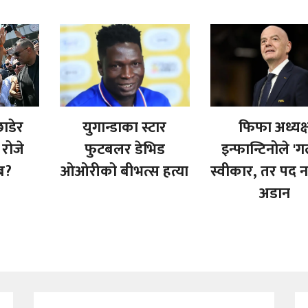
ाडेर
युगान्डाका स्टार
फिफा अध्यक्
रोजे
फुटबलर डेभिड
इन्फान्टिनोले 'गल
ब?
ओओरीको बीभत्स हत्या
स्वीकार, तर पद न
अडान