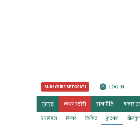
LOG IN
SUBSCRIBE SETOPATI
गृहपृष्ठ
कभर स्टोरी
राजनीति
बजार अर्
एनपिएल
फिचर
क्रिकेट
फुटबल
खेलकु