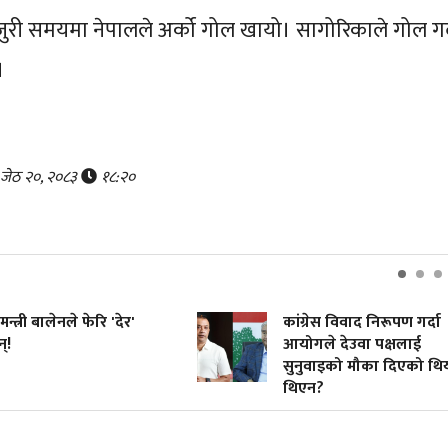
्जुरी समयमा नेपालले अर्को गोल खायो। सागोरिकाले गोल गर्
ो।
, जेठ २०, २०८३
१८:२०
मन्त्री बालेनले फेरि 'देर'
कांग्रेस विवाद निरूपण गर्दा
्!
आयोगले देउवा पक्षलाई
सुनुवाइको मौका दिएको थि
थिएन?