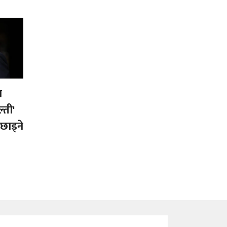
ष
्ती'
छाड्ने