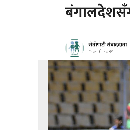
बंगालदेशसँ
सेतोपाटी संवाददाता
काठमाडौं, जेठ २०