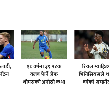
ेलाडी,
१८ वर्षमा ३९ पटक
रियल म्याड्रिड
कठिन
क्लब फेर्ने जेफ
भिनिसियसले थप
थोमसको अनौठो कथा
वर्षको सम्झौ