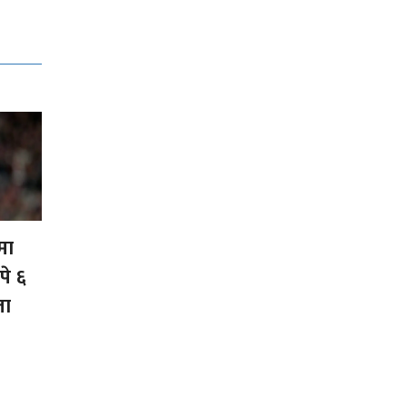
मा
े ६
ता