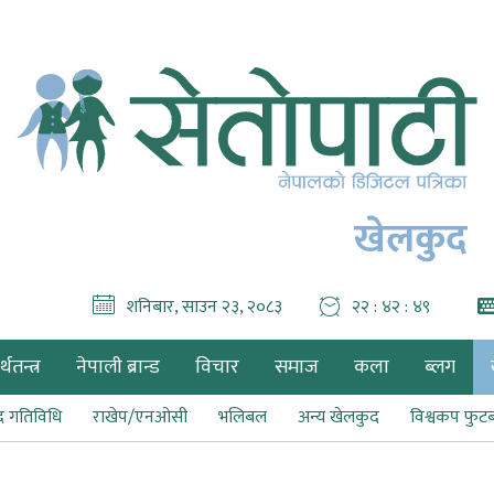
खेलकुद
शनिबार, साउन २३, २०८३
२२ : ४२ : ५०
थतन्त्र
नेपाली ब्रान्ड
विचार
समाज
कला
ब्लग
द गतिविधि
राखेप/एनओसी
भलिबल
अन्य खेलकुद
विश्वकप फु