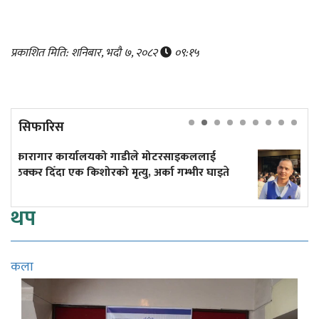
प्रकाशित मिति: शनिबार, भदौ ७, २०८२
०९:१५
सिफारिस
 मोटरसाइकललाई
दुर्घटनाले डुबेको व्यवसाय, ब्युँताए 
अर्का गम्भीर घाइते
कमाइले
थप
कला