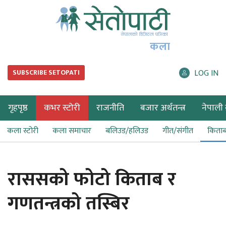
कला
LOG IN
SUBSCRIBE SETOPATI
गृहपृष्ठ
कभर स्टोरी
राजनीति
बजार अर्थतन्त्र
नेपाली ब
कला स्टोरी
कला समाचार
बलिउड/हलिउड
गीत/संगीत
किता
राससको फोटो किताब र
गणतन्त्रको तस्बिर