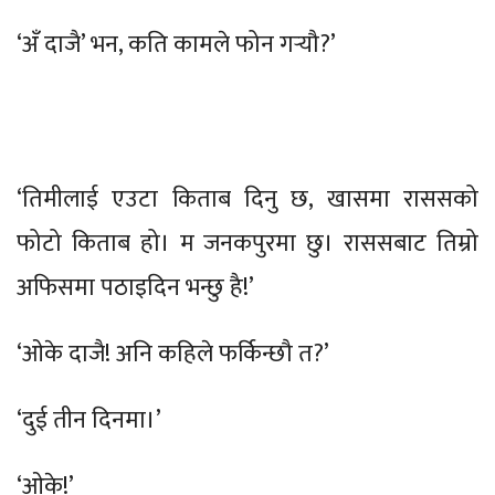
‘अँ दाजै’ भन, कति कामले फोन गर्‍यौ?’
‘तिमीलाई एउटा किताब दिनु छ, खासमा राससको
फोटो किताब हो। म जनकपुरमा छु। राससबाट तिम्रो
अफिसमा पठाइदिन भन्छु है!’
‘ओके दाजै! अनि कहिले फर्किन्छौ त?’
‘दुई तीन दिनमा।’
‘ओके!’