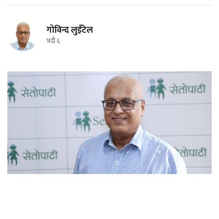
गोविन्द लुइँटेल
भदौ ६