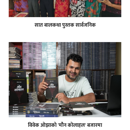
सात बालकथा पुस्तक सार्वजनिक
विवेक ओझाको 'मौन कोलाहल' बजारमा