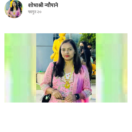
शोभाश्री न्यौपाने
फागुन २०