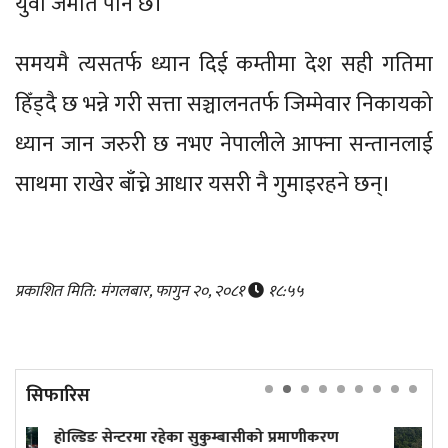
युवा जमात पनि छ।
समयमै त्यसतर्फ ध्यान दिई कम्तीमा देश सही गतिमा
हिँड्दै छ भन्ने गरी सत्ता सञ्चालनतर्फ जिम्मेवार निकायको
ध्यान जान जरुरी छ नभए नेपालीले आफ्ना सन्तानलाई
साथमा राखेर बाँच्ने आधार यसरी नै गुमाइरहने छन्।
प्रकाशित मिति: मंगलबार, फागुन २०, २०८१
१८:५५
सिफारिस
्बासीको प्रमाणीकरण
कारागार कार्यालयको गाडीले म