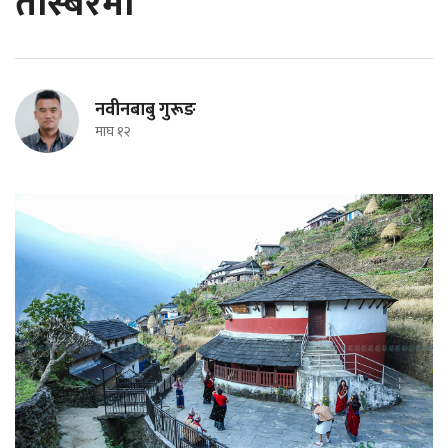
तस्बिरमा
नवीनबाबु गुरूङ
माघ १२