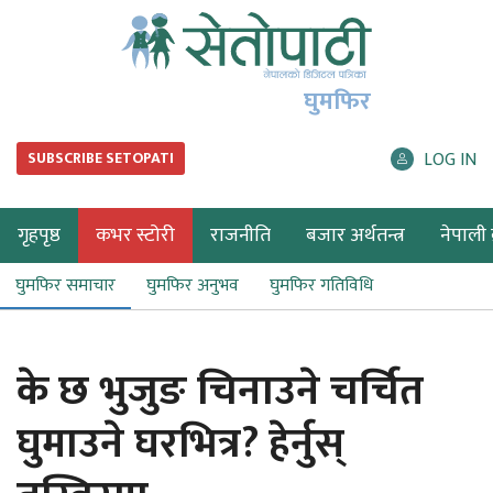
घुमफिर
LOG IN
SUBSCRIBE SETOPATI
गृहपृष्ठ
कभर स्टोरी
राजनीति
बजार अर्थतन्त्र
नेपाली ब
घुमफिर समाचार
घुमफिर अनुभव
घुमफिर गतिविधि
के छ भुजुङ चिनाउने चर्चित
घुमाउने घरभित्र? हेर्नुस्