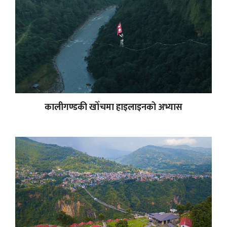
कालीगण्डकी खोँचमा हाइलाइनको अभ्यास