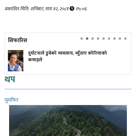
प्रकाशित मिति: शनिबार, माघ १२, २०८१
१५:०६
सिफारिस
को
गुडिरहेको स्कुटरमै बेहोस भएका युवकको उपच
क्रममा मृत्यु
थप
घुमफिर