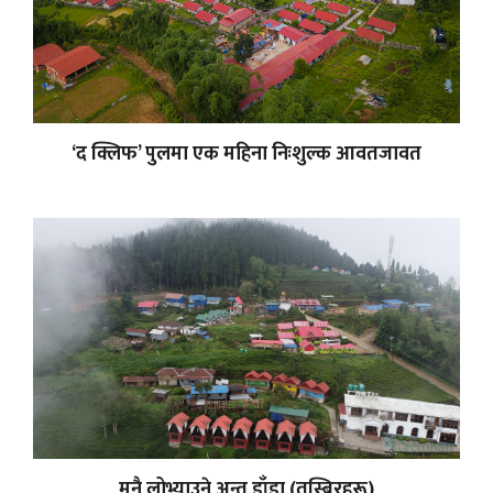
‘द क्लिफ’ पुलमा एक महिना निःशुल्क आवतजावत
मनै लोभ्याउने अन्तु डाँडा (तस्बिरहरू)