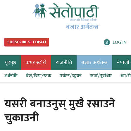
बजार अर्थतन्त्र
LOG IN
SUBSCRIBE SETOPATI
गृहपृष्ठ
कभर स्टोरी
राजनीति
बजार अर्थतन्त्र
नेपाली ब
अर्थनीति
बैंक/बिमा/स्टक
पर्यटन/उड्डयन
ऊर्जा/पूर्वाधार
श्रम/र
यसरी बनाउनुस् मुखै रसाउने
चुकाउनी