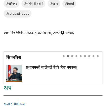
#परिकार
#सेतोपाटी रेसिपी
#खाना
#food
#setopati recipe
प्रकाशित मिति: आइतबार, असोज २७, २०८१
०८:०६
सिफारिस
्री बालेनले फेरि 'देर' नगरून्!
कांग्रेस विव
सुनुवाइको 
थप
बजार अर्थतन्त्र