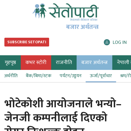
बजार अर्थतन्त्र
LOG IN
SUBSCRIBE SETOPATI
गृहपृष्ठ
कभर स्टोरी
राजनीति
बजार अर्थतन्त्र
नेपाली ब
अर्थनीति
बैंक/बिमा/स्टक
पर्यटन/उड्डयन
ऊर्जा/पूर्वाधार
श्रम/र
भोटेकोशी आयोजनाले भन्यो–
जेनजी कम्पनीलाई दिएको