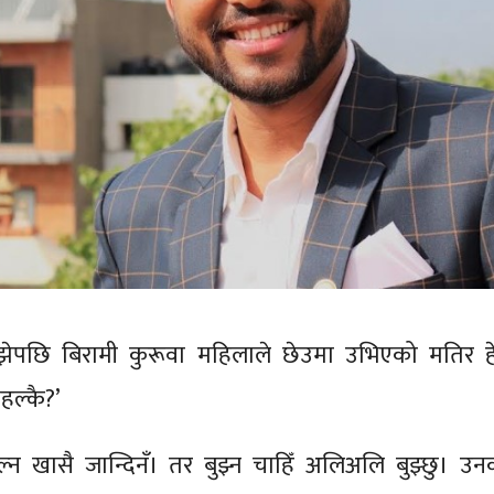
ुझेपछि बिरामी कुरूवा महिलाले छेउमा उभिएको मतिर हेर्
हल्कै?’
ल्न खासै जान्दिनँ। तर बुझ्न चाहिँ अलिअलि बुझ्छु। उन