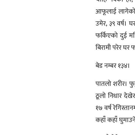
आफूलाई लागेको र
उमेर, ३९ वर्ष।
फर्किएको दुई मह
बिरामी परेर घर 
बेड नम्बर १३४।
पातलो शरीर। फु
ठूलो निधार देखे
१७ वर्ष रेगिस्त
कहाँ कहाँ घुमाउन