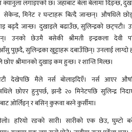
टामा क्यानुला लगाइएको छ। जहाँबाट बेला बेलामा दिइन्छ, दुख
सेकेन्ड, मिनेट र घन्टाहरू बित्दै जान्छन्। औषधिले छोड्
इ बढ्दै जान्छ। दुखाइले बढाउँछ, सुलिन्द्रको छट्पटी। उ
्छन्। उनको छेउमै बसेकी श्रीमती इन्द्रकला देवी प
ँसु पुछ्दै, सुलिन्द्रका खुट्टाहरू दबाउँछिन्। उनलाई लाग्दो 
 छोए श्रीमानको दुखाइ कम हुन्छ। र शान्ति मिल्छ।
ट्पटी देखेपछि मैले नर्स बोलाइदिएँ। नर्स आएर औष
िले छोएर हुनुपर्छ, झन्डै २० मिनेटपछि सुलिन्द्र निदा
डबाट ओर्लिइन् र बसिन् कुरूवा बस्ने कुर्सीमा।
ोलो। हरियो रङको सारी। सारीको एक छेउ, घुम्टो बन