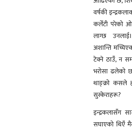
ओढिएको छ, शिरम
वर्षकी इन्द्रकल
कलेँटी परेको ओठ
लाग्छ उनलाई।
अशान्ति मच्चि
टेक्ने ठाउँ, न 
भरोसा ढलेको 
थाङ्क्रो कसले
सुस्केराहरू?
इन्द्रकलासँग स
सघाएको थिएँ मैले