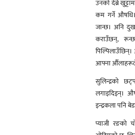
उनको देब्रे खुट्
कम गर्ने औषधि। 
जान्छ। अनि दुखा
कराउँछन्, रून
पिल्पिलाउँछिन्। आ
आफ्ना औँलाहरूले
सुलिन्द्रको छ
लगाइदिइन्। औषध
इन्द्रकला पनि बे
प्याजी रङको च