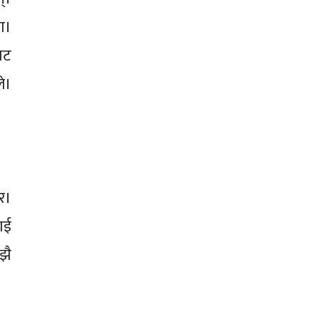
ा।
ाट
े।
र।
ाई
झै