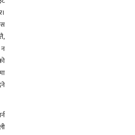
३८
र।
ास
ै,
 न
को
मा
ने
्न
ली