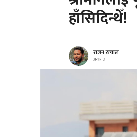
श्रीमानलाई प
हाँसिदिन्थेँ!
राजन रुचाल
असार ७