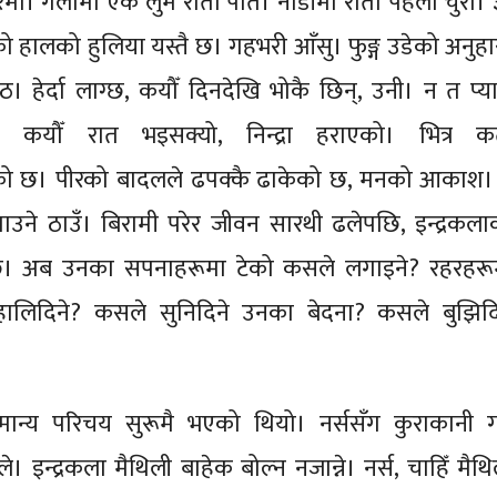
ा। गलामा एक लुम रातो पोते। नाडीमा राता पहेँला चुरा। 
ाको हालको हुलिया यस्तै छ। गहभरी आँसु। फुङ्ग उडेको अनुहा
। हेर्दा लाग्छ, कयौँ दिनदेखि भोकै छिन्, उनी। न त प्य
 कयौँ रात भइसक्यो, निन्द्रा हराएको। भित्र कत
एको छ। पीरको बादलले ढपक्कै ढाकेको छ, मनको आकाश।
समाउने ठाउँ। बिरामी परेर जीवन सारथी ढलेपछि, इन्द्रकला
छ। अब उनका सपनाहरूमा टेको कसले लगाइने? रहरहरू
 हालिदिने? कसले सुनिदिने उनका बेदना? कसले बुझिदि
ामान्य परिचय सुरूमै भएको थियो। नर्ससँग कुराकानी गर
। इन्द्रकला मैथिली बाहेक बोल्न नजान्ने। नर्स, चाहिँ मैथि