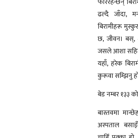
फेरिरहन्छन् बिरा
ढल्दै जाँदा,
बिरामीहरू मुस्कु
छ, जीवन। बस्, 
जसले आशा सहि
यहाँ, हरेक बि
कुरूवा सम्झिनु 
बेड नम्बर १३३ क
बास्तवमा मान्छ
अस्पताल बसाइँ
चाहिँ पक्का हो