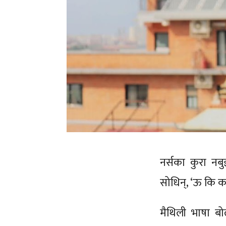
नर्सका कुरा नब
सोधिन्, ‘ऊ कि क
मैथिली भाषा बो