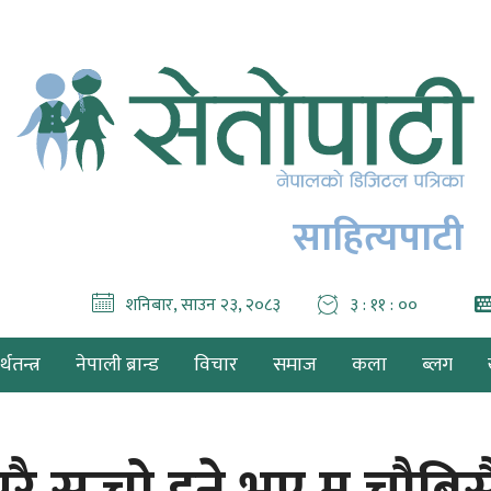
साहित्यपाटी
शनिबार, साउन २३, २०८३
३ : ११ : ०१
थतन्त्र
नेपाली ब्रान्ड
विचार
समाज
कला
ब्लग