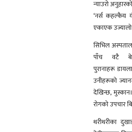
न्याउरो अनुहारक
‘नर्स कहल्कैय
एकाएक उज्यालो
सिभिल अस्पतालको 
पाँच वटै बे
पुरानाहरू डाय
उनीहरूको ज्यान
देखिन्छ, मुस्कान
रोगको उपचार बिर
थरीथरीका दुखाइ