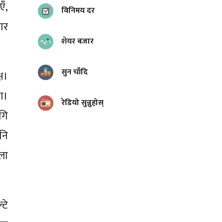
ँ,
विनिमय दर
ार
शेयर बजार
सुन चाँदि
्ष।
ा।
रेडियो सुन्नुहोस्
गि
नि
ौला
टे