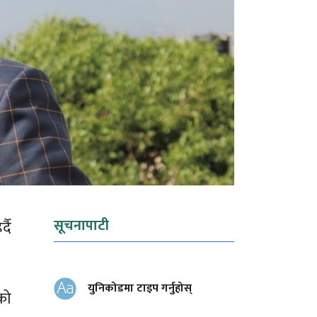
सूचनापाटी
दै
युनिकोडमा टाइप गर्नुहोस्
को