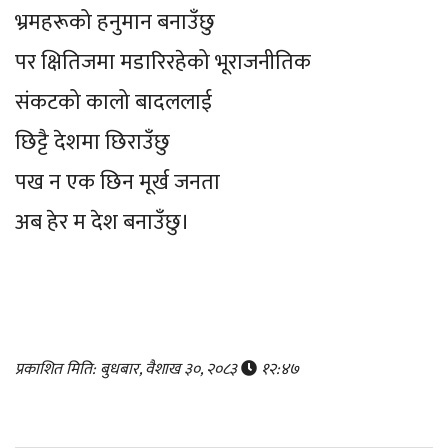
भ्रमहरूको हनुमान बनाउँछु
पर क्षितिजमा मडारिरहेको भूराजनीतिक
संकटको कालो बादललाई
छिट्टै देशमा छिराउँछु
पख न एक छिन मूर्ख जनता
अब हेर म देश बनाउँछु।
प्रकाशित मिति: बुधबार, वैशाख ३०, २०८३
१२:४७