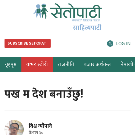
साहित्यपाटी
LOG IN
SUBSCRIBE SETOPATI
गृहपृष्ठ
कभर स्टोरी
राजनीति
बजार अर्थतन्त्र
नेपाली ब
पख म देश बनाउँछु!
विश्व न्यौपाने
वैशाख ३०