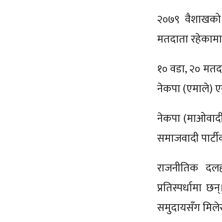
२०७९ वैशाखको 
मतदाता रहेकामा
१० वडा, २० मतदान
नेकपा (एमाले) एक्
नेकपा (माओवादी
समाजवादी पार्ट
राजनीतिक दलहर
प्रतिस्पर्धामा
समुदायसँग मिलेर 