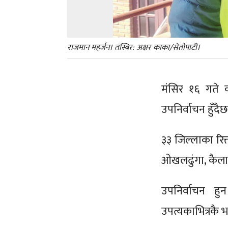
राजमान महर्जन। तस्बिर: अक्षर काका/सेतोपाटी।
मंसिर १६ गते क
उपनिर्वाचन हुँदै
३३ जिल्लाका रि
ओखलढुंगा, कैलाल
उपनिर्वाचन ह
उपत्यकाभित्रकै भ