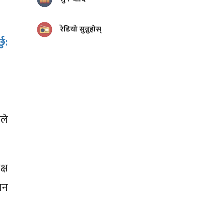
रेडियो सुन्नुहोस्
ु:
ले
्ष
धन