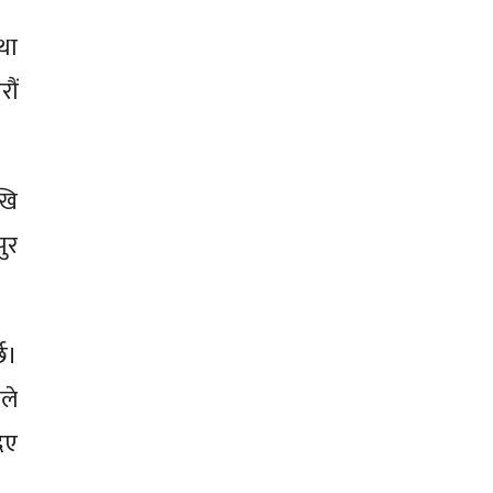
्था
ौं
खि
पुर
छ।
ले
िए