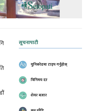
सूचनापाटी
गि
युनिकोडमा टाइप गर्नुहोस्
ति
विनिमय दर
ौं
शेयर बजार
सुन चाँदि