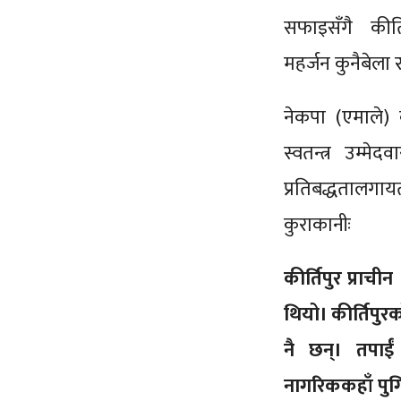
सफाइसँगै कीर्त
महर्जन कुनैबेला
नेकपा (एमाले
स्वतन्त्र उम्मे
प्रतिबद्धतालगाय
कुराकानीः
कीर्तिपुर प्राची
थियो। कीर्तिपुर
नै छन्। तपाईं 
नागरिककहाँ पुग