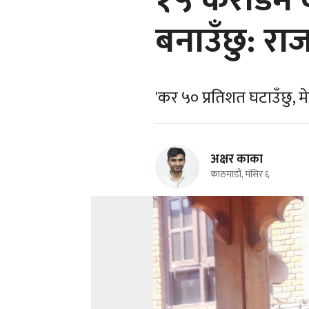
१५ करोडमै क
बनाउँछु: रा
'कर ५० प्रतिशत घटाउँछु, 
अक्षर काका
काठमाडौं, मंसिर ६