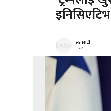
'ट्रम्पलाई खु
इनिसिएटिभ'
सेतोपाटी
माघ २५