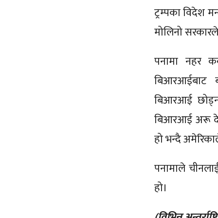
ट्रम्पका विदेश म
मोलिनो सरकारले
पनामा नहर कब्ज
बिआरआईबाट बा
बिआरआई छोड्न 
बिआरआई अरू देशल
हो भन्दै अमेरि
पनामाले चीनला
हो।
(विभिन्न अन्तर्र