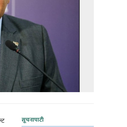
सूचनापाटी
्ट