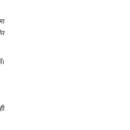
मा
नेर
नँ।
ही