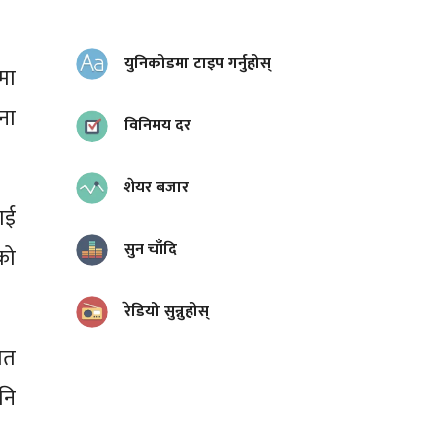
युनिकोडमा टाइप गर्नुहोस्
मा
ना
विनिमय दर
शेयर बजार
ाई
सुन चाँदि
को
रेडियो सुन्नुहोस्
ित
नि