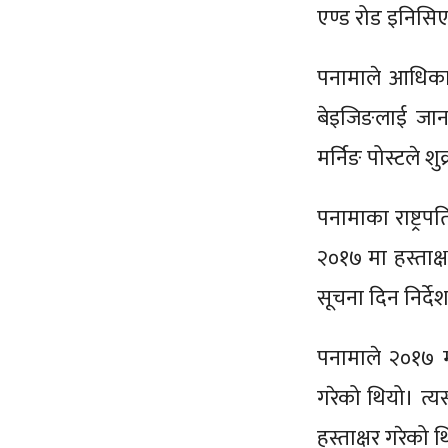
एण्ड रोड इनिसि
पनामाले आधिका
बेइजिङलाई जान
मर्निङ पोस्टले श
पनामाका राष्ट्र
२०१७ मा हस्ताक
सूचना दिन निर्द
पनामाले २०१७ म
गरेको थियो। त्
हस्ताक्षर गरेको 