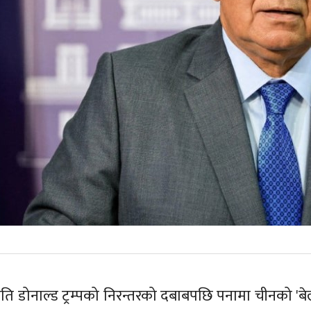
रपति डोनाल्ड ट्रम्पको निरन्तरको दबाबपछि पनामा चीनको 'बेल