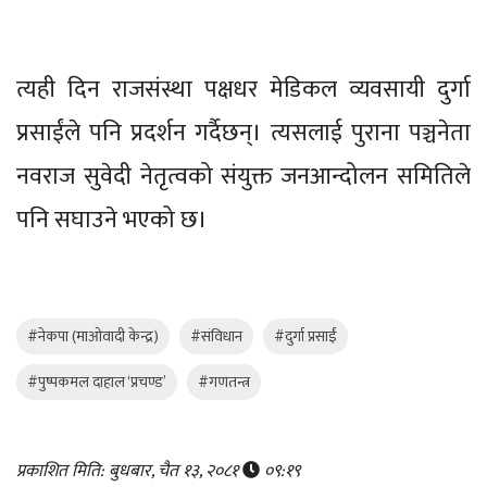
त्यही दिन राजसंस्था पक्षधर मेडिकल व्यवसायी दुर्गा
प्रसाईंले पनि प्रदर्शन गर्दैछन्। त्यसलाई पुराना पञ्चनेता
नवराज सुवेदी नेतृत्वको संयुक्त जनआन्दोलन समितिले
पनि सघाउने भएको छ।
#नेकपा (माओवादी केन्द्र)
#संविधान
#दुर्गा प्रसाईं
#पुष्पकमल दाहाल ‘प्रचण्ड’
#गणतन्त्र
प्रकाशित मिति: बुधबार, चैत १३, २०८१
०९:१९