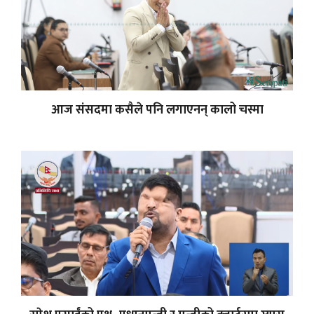
आज संसदमा कसैले पनि लगाएनन् कालो चस्मा