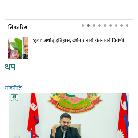
सिफारिस
था' अर्थात् इतिहास, दर्शन र नारी चेतनाको त्रिवेणी
५ उदाह
आशाल
थप
राजनीति